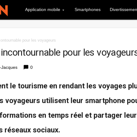
Application mobile
Smartphones
Divertissemen
ncontournable pour les voyageurs
é incontournable pour les voyageur
chat_bubble
-Jacques
0
nt le tourisme en rendant les voyages pl
 les voyageurs utilisent leur smartphone po
informations en temps réel et partager leu
es réseaux sociaux.