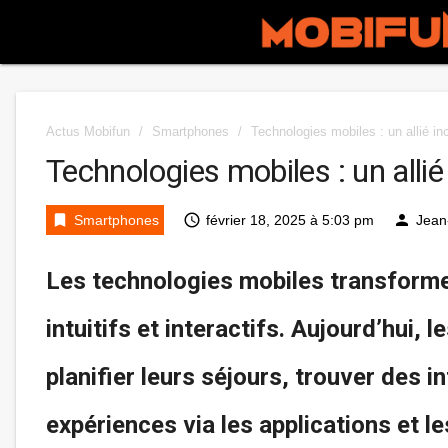
Actus Mobifun
/
Smartphones
/
Technologies mobiles : un allié i
Technologies mobiles : un alli
bookmark
access_time
person
Smartphones
février 18, 2025 à 5:03 pm
Jean
Les technologies mobiles transforme
intuitifs et interactifs. Aujourd’hui,
planifier leurs séjours, trouver des 
expériences via les applications et l