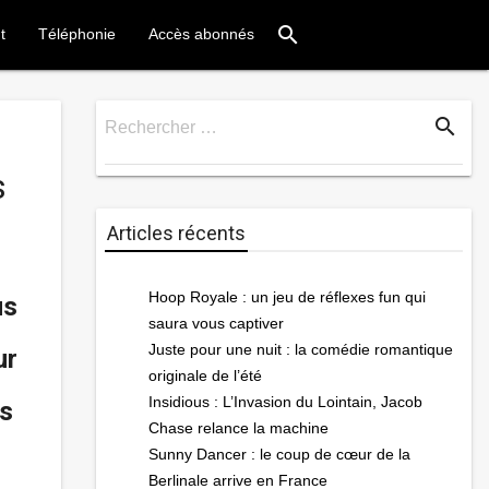
search
t
Téléphonie
Accès abonnés
search
Rechercher …
Rechercher
s
Articles récents
Hoop Royale : un jeu de réflexes fun qui
us
saura vous captiver
Juste pour une nuit : la comédie romantique
ur
originale de l’été
Insidious : L’Invasion du Lointain, Jacob
rs
Chase relance la machine
Sunny Dancer : le coup de cœur de la
Berlinale arrive en France