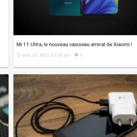
Mi 11 Ultra, le nouveau vaisseau amiral de Xiaomi !
août 15, 2021 à 7:36 pm
0
access_time
chat_bubble