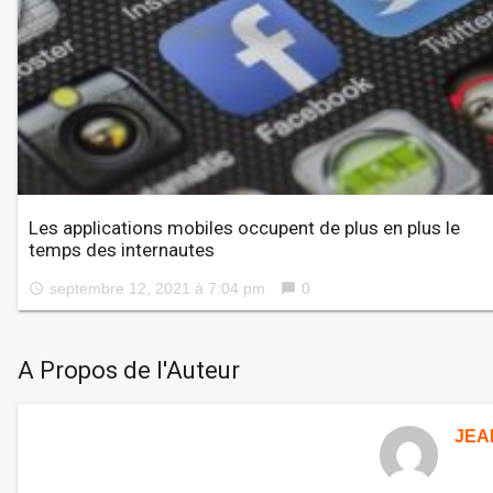
Les applications mobiles occupent de plus en plus le
temps des internautes
septembre 12, 2021 à 7:04 pm
0
access_time
chat_bubble
A Propos de l'Auteur
JEA