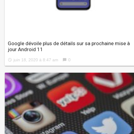
Google dévoile plus de détails sur sa prochaine mise à
jour Android 11
juin 18, 2020 à 8:47 am
0
access_time
chat_bubble