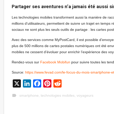
Partager ses aventures n’a jamais été aussi s
Les technologies mobiles transforment aussi la manière de rac
millions d’utilisateurs, permettent de suivre un trajet en temps
sociaux ne sont plus les seuls outils de partage : les cartes p
Avec des services comme MyPostCard, il est possible d’envoye
plus de 500 millions de cartes postales numériques ont été e
mobiles ne cessent d’évoluer pour enrichir l’expérience des voy
Rendez-vous sur
Facebook Mobifun
pour suivre toutes les ten
Source:
https://www.fevad.com/le-focus-du-mois-smartphone-et
X
LinkedIn
Facebook
Pinterest
Reddit
label
smartphone
,
technologies mobiles
,
voyageurs