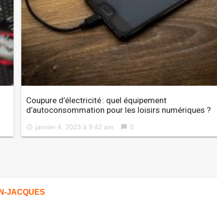
Coupure d’électricité : quel équipement
d’autoconsommation pour les loisirs numériques ?
janvier 4, 2023 à 9:42 am
0
access_time
chat_bubble
N-JACQUES