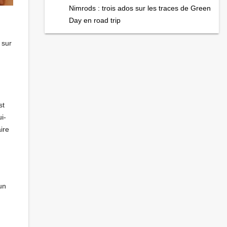
Nimrods : trois ados sur les traces de Green
Day en road trip
 sur
st
i-
ire
un