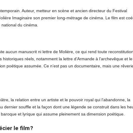
ontemporain. Auteur, metteur en scène et ancien directeur du Festival
Molière Imaginaire son premier long-métrage de cinéma. Le film est coéc
e national du cinéma.
iste aucun manuscrit ni lettre de Molière, ce qui rend toute reconstitutio
 historiques réels, notamment la lettre d’Armande à l’archevêque et le
uction poétique assumée. Ce n’est pas un documentaire, mais une rêveri
e, la relation entre un artiste et le pouvoir royal qui l’abandonne, la
 dernier souffle et la façon dont une légende se construit dans les he
m baroque et lyrique qui assume pleinement sa dimension poétique.
cier le film ?