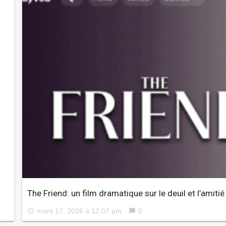
The Friend: un film dramatique sur le deuil et l’amitié
mars 17, 2026 à 12:07 pm
0
access_time
chat_bubble