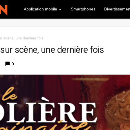
Application mobile
Smartphones
Divertissemen
ur scène, une dernière fois
sur scène, une dernière fois
chat_bubble
0