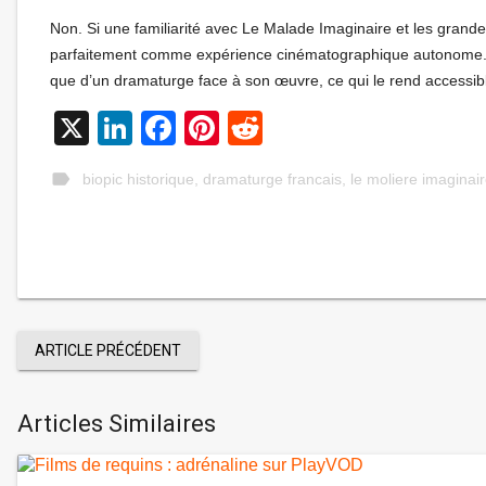
Non. Si une familiarité avec Le Malade Imaginaire et les grandes 
parfaitement comme expérience cinématographique autonome. Oli
que d’un dramaturge face à son œuvre, ce qui le rend accessib
X
LinkedIn
Facebook
Pinterest
Reddit
label
biopic historique
,
dramaturge francais
,
le moliere imaginai
ARTICLE PRÉCÉDENT
Articles Similaires