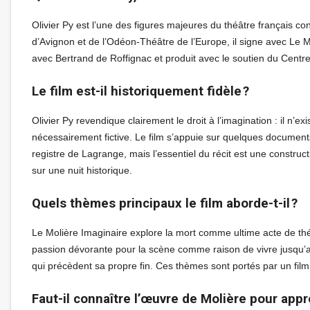
Olivier Py est l’une des figures majeures du théâtre français c
d’Avignon et de l’Odéon-Théâtre de l’Europe, il signe avec Le 
avec Bertrand de Roffignac et produit avec le soutien du Centr
Le film est-il historiquement fidèle ?
Olivier Py revendique clairement le droit à l’imagination : il n’ex
nécessairement fictive. Le film s’appuie sur quelques documents
registre de Lagrange, mais l’essentiel du récit est une constr
sur une nuit historique.
Quels thèmes principaux le film aborde-t-il ?
Le Molière Imaginaire explore la mort comme ultime acte de théâtr
passion dévorante pour la scène comme raison de vivre jusqu’au
qui précèdent sa propre fin. Ces thèmes sont portés par un fil
Faut-il connaître l’œuvre de Molière pour appré