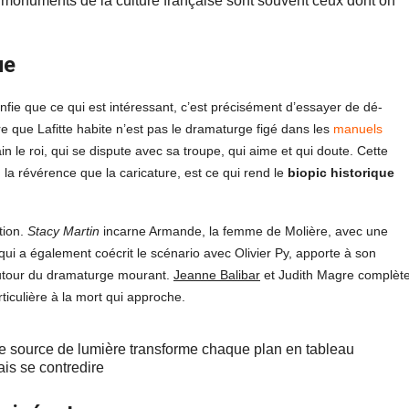
 monuments de la culture française sont souvent ceux dont on
ue
nfie que ce qui est intéressant, c’est précisément d’essayer de dé-
re que Lafitte habite n’est pas le dramaturge figé dans les
manuels
 le roi, qui se dispute avec sa troupe, qui aime et qui doute. Cette
 la révérence que la caricature, est ce qui rend le
biopic historique
tion.
Stacy Martin
incarne Armande, la femme de Molière, avec une
qui a également coécrit le scénario avec Olivier Py, apporte à son
autour du dramaturge mourant.
Jeanne Balibar
et Judith Magre complèt
iculière à la mort qui approche.
e source de lumière transforme chaque plan en tableau
ais se contredire