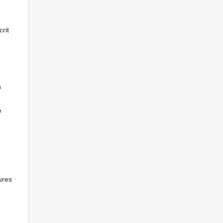
rit
n
e
ures