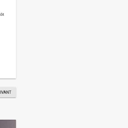
tôt
UIVANT