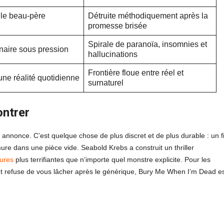
 le beau-père
Détruite méthodiquement après la
promesse brisée
Spirale de paranoïa, insomnies et
aire sous pression
hallucinations
Frontière floue entre réel et
ne réalité quotidienne
surnaturel
ontrer
 annonce. C’est quelque chose de plus discret et de plus durable : un f
re dans une pièce vide. Seabold Krebs a construit un thriller
cures
plus terrifiantes que n’importe quel monstre explicite. Pour les
 et refuse de vous lâcher après le générique, Bury Me When I’m Dead e