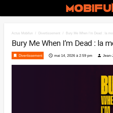
Actus Mobifun
/
Divertissement
/
Bury Me When I’m Dead : la mor
Bury Me When I’m Dead : la mo
bookmark
access_time
person
Divertissement
mai 14, 2026 à 2:59 pm
Jean-