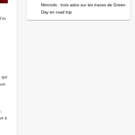
Nimrods : trois ados sur les traces de Green
Day en road trip
I’m
 qui
non
,
ut à