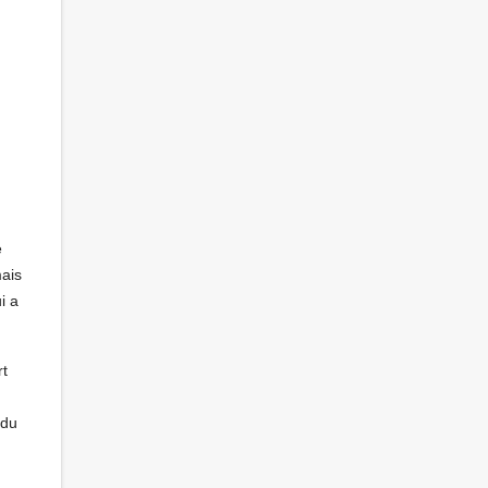
e
mais
i a
rt
 du