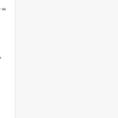
r de
e