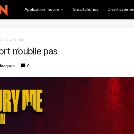
Application mobile
Smartphones
Divertissemen
t n’oublie pas
rt n’oublie pas
chat_bubble
Jacques
0