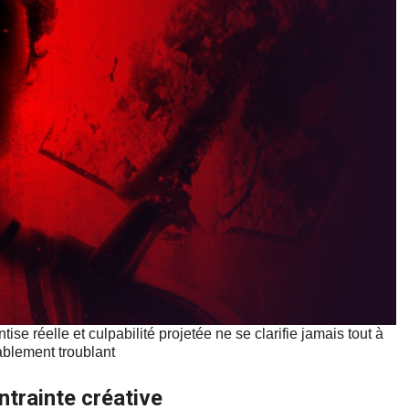
se réelle et culpabilité projetée ne se clarifie jamais tout à
rablement troublant
trainte créative