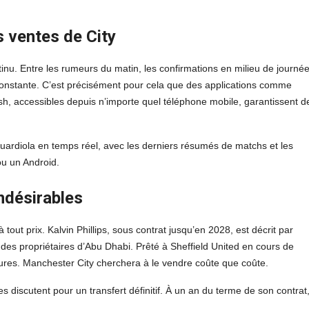
s ventes de City
nu. Entre les rumeurs du matin, les confirmations en milieu de journée
e constante. C’est précisément pour cela que des applications comme
push, accessibles depuis n’importe quel téléphone mobile, garantissent d
uardiola en temps réel, avec les derniers résumés de matchs et les
u un Android.
indésirables
 tout prix. Kalvin Phillips, sous contrat jusqu’en 2028, est décrit par
des propriétaires d’Abu Dhabi. Prêté à Sheffield United en cours de
sures. Manchester City cherchera à le vendre coûte que coûte.
es discutent pour un transfert définitif. À un an du terme de son contrat,