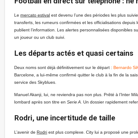
Football en direct sur téléphone : n
Le
mercato estival
est devenu l’une des périodes les plus suivies
transferts, les rumeurs confirmées et les officialisations depu
publient l’information. Les alertes personnalisées disponibles 
un joueur ou un club suivi.
Les départs actés et quasi certains
Deux noms sont déjà définitivement sur le départ :
Bernardo Sil
Barcelone, a lui-même confirmé quitter le club à la fin de la sa
service des Skyblues.
Manuel Akanji, lui, ne reviendra pas non plus. Prêté à l’Inter Mi
lombard après son titre en
Serie A
. Un dossier rapidement refe
Rodri, une incertitude de taille
L’avenir de
Rodri
est plus complexe. City lui a proposé une prol