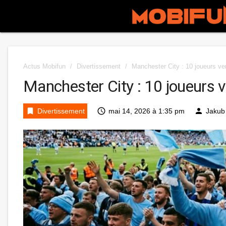
Actus Mobifun
/
Divertissement
/
Manchester City : 10 joueurs ver
Manchester City : 10 joueurs ve
bookmark
access_time
person
Divertissement
mai 14, 2026 à 1:35 pm
Jakub