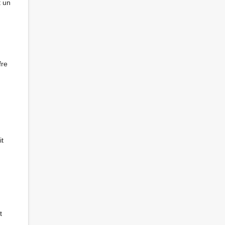
t un
fre
it
t