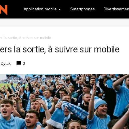
Application mobile
Smartphones
Divertissemen
s la sortie, à suivre sur mobile
rs la sortie, à suivre sur mobile
chat_bubble
 Dylak
0