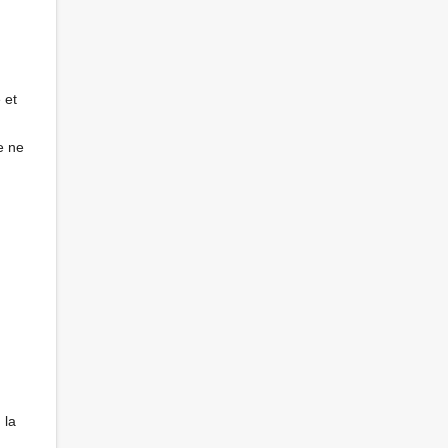
 et
e ne
 la