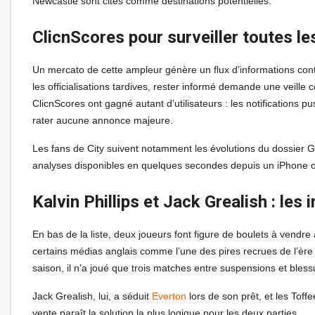
Newcastle sont cités comme destinations potentielles.
ClicnScores pour surveiller toutes le
Un mercato de cette ampleur génère un flux d’informations conti
les officialisations tardives, rester informé demande une veill
ClicnScores ont gagné autant d’utilisateurs : les notifications 
rater aucune annonce majeure.
Les fans de City suivent notamment les évolutions du dossier G
analyses disponibles en quelques secondes depuis un iPhone o
Kalvin Phillips et Jack Grealish : les 
En bas de la liste, deux joueurs font figure de boulets à vendre à
certains médias anglais comme l’une des pires recrues de l’ère 
saison, il n’a joué que trois matches entre suspensions et bles
Jack Grealish, lui, a séduit
Everton
lors de son prêt, et les Toffe
vente paraît la solution la plus logique pour les deux parties.