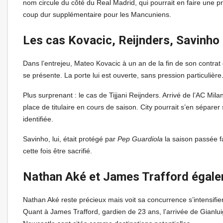
nom circule du côté du Real Madrid, qui pourrait en faire une pri
coup dur supplémentaire pour les Mancuniens.
Les cas Kovacic, Reijnders, Savinho 
Dans l’entrejeu, Mateo Kovacic à un an de la fin de son contrat 
se présente. La porte lui est ouverte, sans pression particulière
Plus surprenant : le cas de Tijjani Reijnders. Arrivé de l’AC Mi
place de titulaire en cours de saison. City pourrait s’en sépare
identifiée.
Savinho, lui, était protégé par
Pep Guardiola
la saison passée fa
cette fois être sacrifié.
Nathan Aké et James Trafford égal
Nathan Aké reste précieux mais voit sa concurrence s’intensifie
Quant à James Trafford, gardien de 23 ans, l’arrivée de Gianl