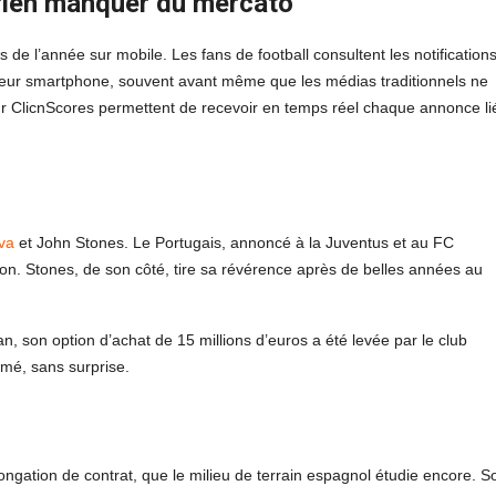
e rien manquer du mercato
 de l’année sur mobile. Les fans de football consultent les notification
is leur smartphone, souvent avant même que les médias traditionnels ne
sur ClicnScores permettent de recevoir en temps réel chaque annonce li
va
et John Stones. Le Portugais, annoncé à la Juventus et au FC
ison. Stones, de son côté, tire sa révérence après de belles années au
lan, son option d’achat de 15 millions d’euros a été levée par le club
rmé, sans surprise.
ongation de contrat, que le milieu de terrain espagnol étudie encore. S