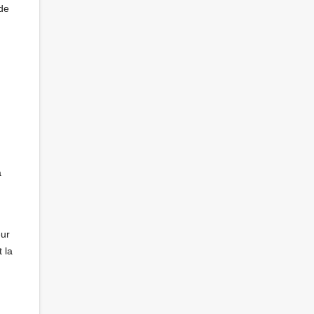
 de
a
eur
 la