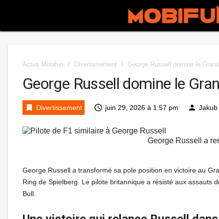
Actus Mobifun
/
Divertissement
/
George Russell domine le Grand
George Russell domine le Gran
bookmark
access_time
person
Divertissement
juin 29, 2026 à 1:57 pm
Jakub
George Russell a rem
George Russell a transformé sa pole position en victoire au Gra
Ring de Spielberg. Le pilote britannique a résisté aux assauts 
Bull.
Une victoire qui relance Russell dans 