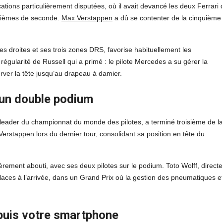
cations particulièrement disputées, où il avait devancé les deux Ferrari
xièmes de seconde.
Max Verstappen
a dû se contenter de la cinquième
nes droites et ses trois zones DRS, favorise habituellement les
régularité de Russell qui a primé : le pilote Mercedes a su gérer la
ver la tête jusqu’au drapeau à damier.
 un double podium
leader du championnat du monde des pilotes, a terminé troisième de l
Verstappen lors du dernier tour, consolidant sa position en tête du
rement abouti, avec ses deux pilotes sur le podium. Toto Wolff, direct
laces à l’arrivée, dans un Grand Prix où la gestion des pneumatiques et
epuis votre smartphone