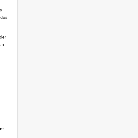
s
 des
pier
ien
nt