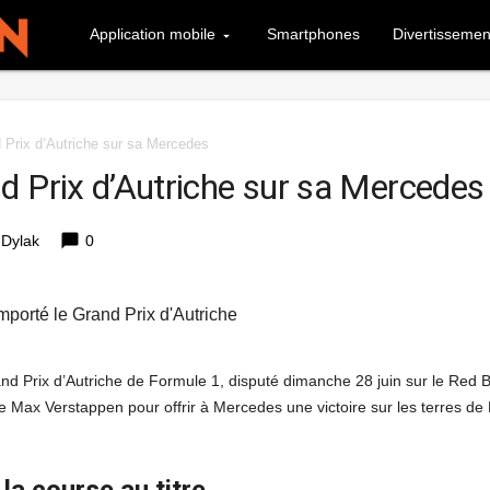
Application mobile
Smartphones
Divertissemen
 Prix d’Autriche sur sa Mercedes
d Prix d’Autriche sur sa Mercedes
chat_bubble
 Dylak
0
porté le Grand Prix d'Autriche
nd Prix d’Autriche de Formule 1, disputé dimanche 28 juin sur le Red B
de Max Verstappen pour offrir à Mercedes une victoire sur les terres de
la course au titre