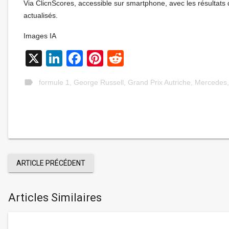
Via ClicnScores, accessible sur smartphone, avec les résultats 
actualisés.
Images IA
X
LinkedIn
Facebook
Pinterest
Reddit
label
formule 1
,
George Russell
,
Grand Prix Autriche
,
Mercedes
ARTICLE PRÉCÉDENT
Articles Similaires