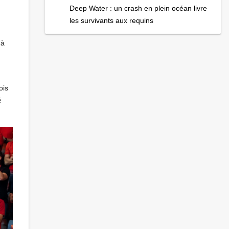
Deep Water : un crash en plein océan livre
les survivants aux requins
 à
ois
é