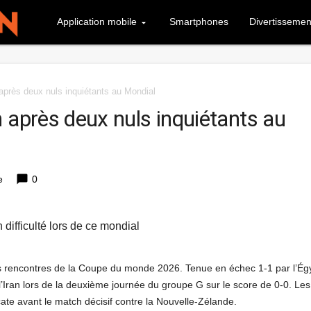
Application mobile
Smartphones
Divertissemen
après deux nuls inquiétants au Mondial
 après deux nuls inquiétants au
chat_bubble
e
0
 difficulté lors de ce mondial
es rencontres de la Coupe du monde 2026. Tenue en échec 1-1 par l’Ég
l’Iran lors de la deuxième journée du groupe G sur le score de 0-0. Les
icate avant le match décisif contre la Nouvelle-Zélande.