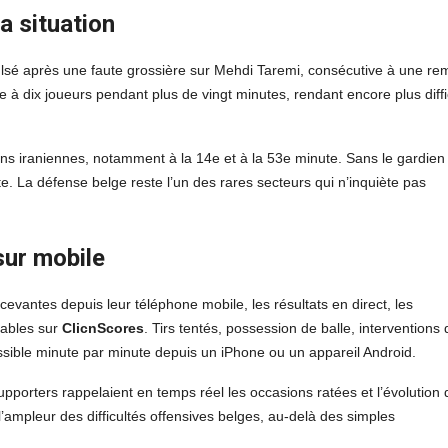
a situation
ulsé après une faute grossière sur Mehdi Taremi, consécutive à une re
ue à dix joueurs pendant plus de vingt minutes, rendant encore plus diffi
ns iraniennes, notamment à la 14e et à la 53e minute. Sans le gardien
te. La défense belge reste l’un des rares secteurs qui n’inquiète pas
sur mobile
evantes depuis leur téléphone mobile, les résultats en direct, les
tables sur
ClicnScores
. Tirs tentés, possession de balle, interventions 
ssible minute par minute depuis un iPhone ou un appareil Android.
pporters rappelaient en temps réel les occasions ratées et l’évolution 
ampleur des difficultés offensives belges, au-delà des simples