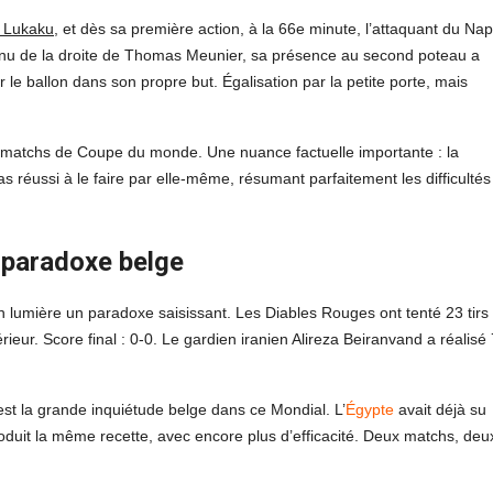
 Lukaku
, et dès sa première action, à la 66e minute, l’attaquant du Nap
enu de la droite de Thomas Meunier, sa présence au second poteau a
e ballon dans son propre but. Égalisation par la petite porte, mais
ux matchs de Coupe du monde. Une nuance factuelle importante : la
s réussi à le faire par elle-même, résumant parfaitement les difficultés
e paradoxe belge
 en lumière un paradoxe saisissant. Les Diables Rouges ont tenté 23 tirs
rieur. Score final : 0-0. Le gardien iranien Alireza Beiranvand a réalisé 
 est la grande inquiétude belge dans ce Mondial. L’
Égypte
avait déjà su
oduit la même recette, avec encore plus d’efficacité. Deux matchs, deu