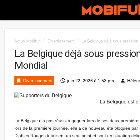
Actus Mobifun
/
Divertissement
/
La Belgique déjà sous pression 
La Belgique déjà sous pression
Mondial
bookmark
access_time
person
Divertissement
juin 22, 2026 à 1:53 pm
Hélèn
La Belgique est en
La Belgique n’a pas réussi à gagner lors de ses deux premièr
lors de la première journée, elle a de nouveau été bloquée par 
Diables Rouges totalisent un seul point et sont en situation dél