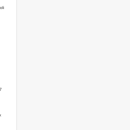
oli
7
x