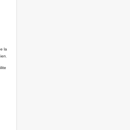
e la
ien.
lite