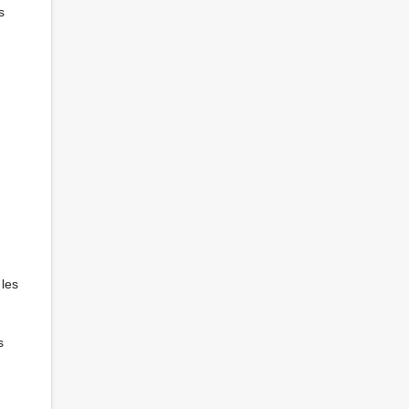
s
 les
s