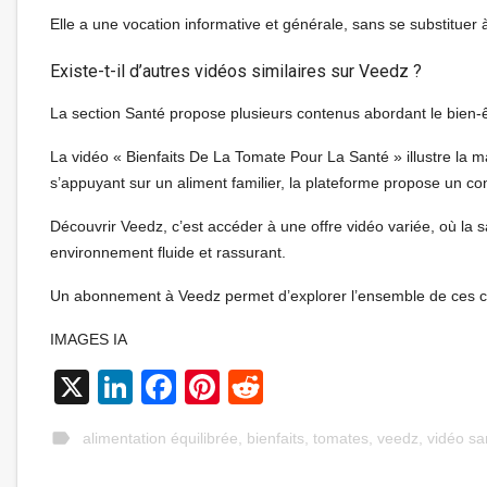
Elle a une vocation informative et générale, sans se substituer 
Existe-t-il d’autres vidéos similaires sur Veedz ?
La section Santé propose plusieurs contenus abordant le bien-êt
La vidéo « Bienfaits De La Tomate Pour La Santé » illustre la 
s’appuyant sur un aliment familier, la plateforme propose un con
Découvrir Veedz, c’est accéder à une offre vidéo variée, où la san
environnement fluide et rassurant.
Un abonnement à Veedz permet d’explorer l’ensemble de ces co
IMAGES IA
X
LinkedIn
Facebook
Pinterest
Reddit
label
alimentation équilibrée
,
bienfaits
,
tomates
,
veedz
,
vidéo sa