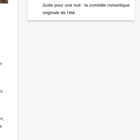
Juste pour une nuit : la comédie romantique
originale de l’été
ur
s.
on,
s