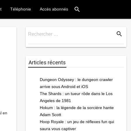
search
t
Téléphonie
Accès abonnés
search
Rechercher …
Rechercher
Articles récents
Dungeon Odyssey : le dungeon crawler
arrive sous Android et iOS
The Shards : un tueur rôde dans le Los
Angeles de 1981
Hokum : la légende de la sorcière hante
l en
Adam Scott
Hoop Royale : un jeu de réflexes fun qui
saura vous captiver