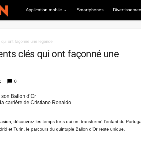
Application mobile
Smartphones
Divertissemen
 qui ont façonné une légende
ents clés qui ont façonné une
chat_bubble
k
0
a carrière de Cristiano Ronaldo
casion, découvrez les temps forts qui ont transformé l’enfant du Portuga
id et Turin, le parcours du quintuple Ballon d’Or reste unique.