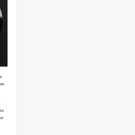
s
nie
s
es
ur