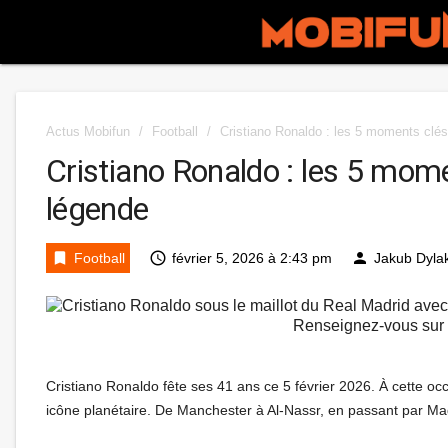
Actus Mobifun
/
Football
/
Cristiano Ronaldo : les 5 moments clés
Cristiano Ronaldo : les 5 mom
légende
bookmark
access_time
person
Football
février 5, 2026 à 2:43 pm
Jakub Dyla
Renseignez-vous sur l
Cristiano Ronaldo fête ses 41 ans ce 5 février 2026. À cette oc
icône planétaire. De Manchester à Al-Nassr, en passant par Madr