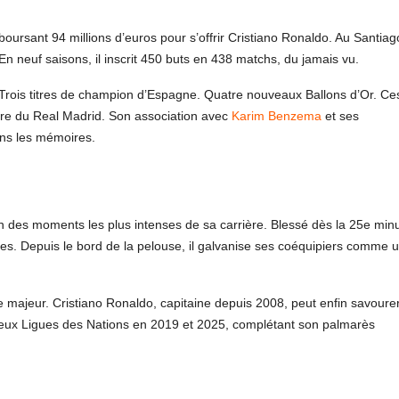
oursant 94 millions d’euros pour s’offrir Cristiano Ronaldo. Au Santiag
En neuf saisons, il inscrit 450 buts en 438 matchs, du jamais vu.
Trois titres de champion d’Espagne. Quatre nouveaux Ballons d’Or. Ce
stoire du Real Madrid. Son association avec
Karim Benzema
et ses
ans les mémoires.
’un des moments les plus intenses de sa carrière. Blessé dès la 25e min
armes. Depuis le bord de la pelouse, il galvanise ses coéquipiers comme 
re majeur. Cristiano Ronaldo, capitaine depuis 2008, peut enfin savoure
e deux Ligues des Nations en 2019 et 2025, complétant son palmarès