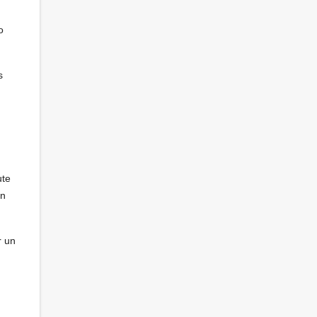
o
s
ute
un
r un