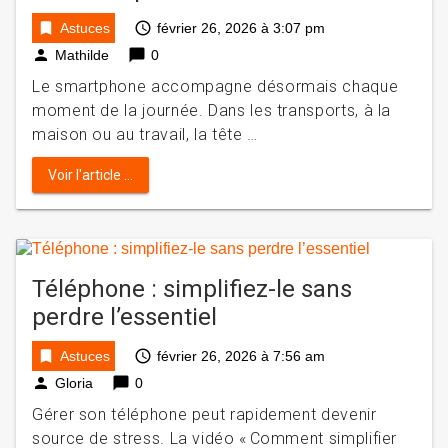
bookmark
access_time
Astuces
février 26, 2026 à 3:07 pm
person
chat_bubble
Mathilde
0
Le smartphone accompagne désormais chaque
moment de la journée. Dans les transports, à la
maison ou au travail, la tête …
Voir l'article ...
Téléphone : simplifiez-le sans
perdre l’essentiel
bookmark
access_time
Astuces
février 26, 2026 à 7:56 am
person
chat_bubble
Gloria
0
Gérer son téléphone peut rapidement devenir
source de stress. La vidéo « Comment simplifier