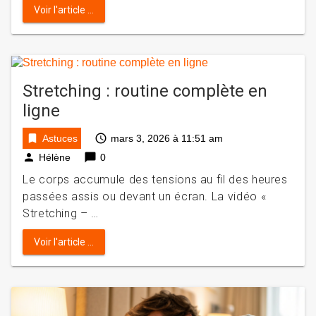
Voir l'article ...
Stretching : routine complète en
ligne
bookmark
access_time
Astuces
mars 3, 2026 à 11:51 am
person
chat_bubble
Hélène
0
Le corps accumule des tensions au fil des heures
passées assis ou devant un écran. La vidéo «
Stretching – …
Voir l'article ...