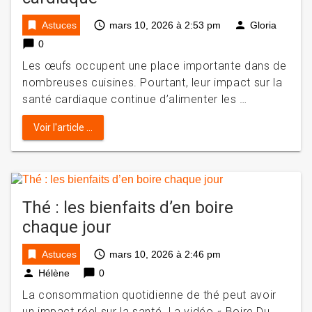
bookmark
access_time
person
Astuces
mars 10, 2026 à 2:53 pm
Gloria
chat_bubble
0
Les œufs occupent une place importante dans de
nombreuses cuisines. Pourtant, leur impact sur la
santé cardiaque continue d’alimenter les …
Voir l'article ...
Thé : les bienfaits d’en boire
chaque jour
bookmark
access_time
Astuces
mars 10, 2026 à 2:46 pm
person
chat_bubble
Hélène
0
La consommation quotidienne de thé peut avoir
un impact réel sur la santé. La vidéo « Boire Du