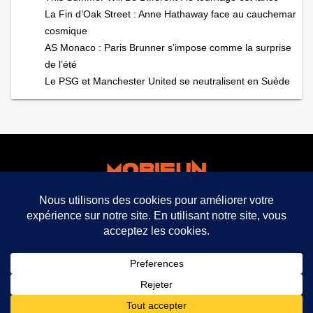
La Fin d’Oak Street : Anne Hathaway face au cauchemar
cosmique
AS Monaco : Paris Brunner s’impose comme la surprise
de l’été
Le PSG et Manchester United se neutralisent en Suède
facebook
twitter
mobifun ©
Mentions légales CGU CGV
Politique de
confidentialité
expand_less
2021