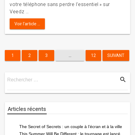
votre téléphone sans perdre l’essentiel » sur
Veedz …
Voir l'article ...
Pagination
1
2
3
…
12
SUIVANT
des
search
Rechercher …
publications
Rechercher
Articles récents
The Secret of Secrets : un couple à l’écran et à la ville
This Summer Will Be Different : le tournage est lancé