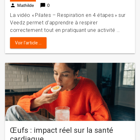
person
chat_bubble
Mathilde
0
La vidéo « Pilates – Respiration en 4 étapes » sur
Veedz permet d’apprendre à respirer
correctement tout en pratiquant une activité …
Voir l'article ...
Œufs : impact réel sur la santé
cardiaque