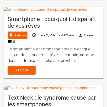
Smartphone : pourquoi il disparaît
de vos rêves
bookmark
access_time
person
Astuces
mars 2, 2026 à 4:03 am
Gloria
chat_bubble
0
Le smartphone accompagne presque chaque
instant de la journée. Il réveille le matin, informe
dans les transports, relie aux proches …
Voir l'article ...
Text Neck : le syndrome causé par
les smartphones