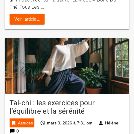
Thé Tous Les …
Voir l'article ...
Tai-chi : les exercices pour
l’équilibre et la sérénité
bookmark
access_time
person
Astuces
mars 9, 2026 à 7:31 pm
Hélène
chat_bubble
0