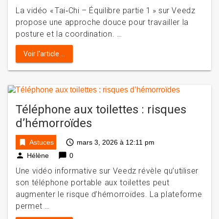
La vidéo « Tai‑Chi – Équilibre partie 1 » sur Veedz
propose une approche douce pour travailler la
posture et la coordination. …
Voir l'article ...
Téléphone aux toilettes : risques
d’hémorroïdes
bookmark
access_time
Astuces
mars 3, 2026 à 12:11 pm
person
chat_bubble
Hélène
0
Une vidéo informative sur Veedz révèle qu’utiliser
son téléphone portable aux toilettes peut
augmenter le risque d’hémorroïdes. La plateforme
permet …