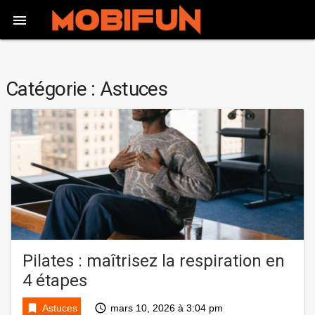

Catégorie :
Astuces
Pilates : maîtrisez la respiration en
4 étapes
bookmark
access_time
Astuces
mars 10, 2026 à 3:04 pm