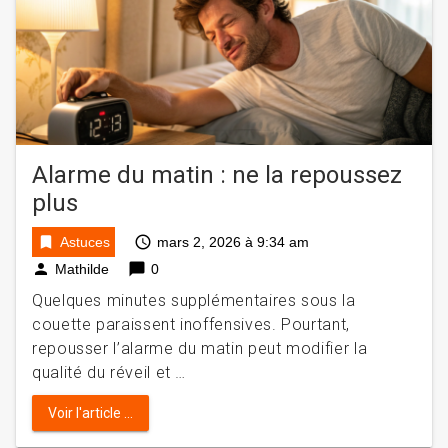
Alarme du matin : ne la repoussez
plus
bookmark
access_time
Astuces
mars 2, 2026 à 9:34 am
person
chat_bubble
Mathilde
0
Quelques minutes supplémentaires sous la
couette paraissent inoffensives. Pourtant,
repousser l’alarme du matin peut modifier la
qualité du réveil et …
Voir l'article ...