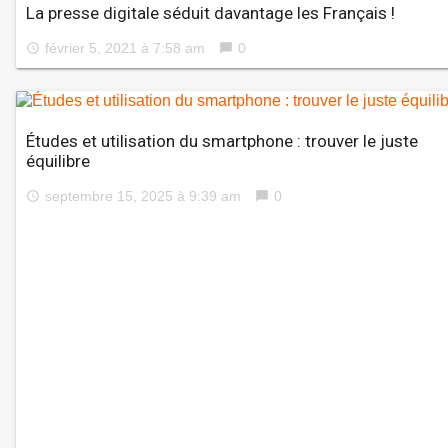
La presse digitale séduit davantage les Français !
février 5, 2021 à 7:58 am
0
access_time
chat_bubble
Études et utilisation du smartphone : trouver le juste
équilibre
septembre 15, 2025 à 9:39 am
0
access_time
chat_bubble