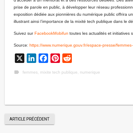
prise de parole en public, à développer leur réseau professionn
exposition dédiée aux pionnières du numérique public offrira un
illustrant ainsi l’importance de la mixité tech publique dans le
Suivez sur
FacebookMobifun
toutes les actualités et initiative
Source:
https://www.numerique.gouv.fr/espace-presse/femmes
X
LinkedIn
Facebook
Pinterest
Reddit
label
femmes
,
mixite tech publique
,
numerique
ARTICLE PRÉCÉDENT