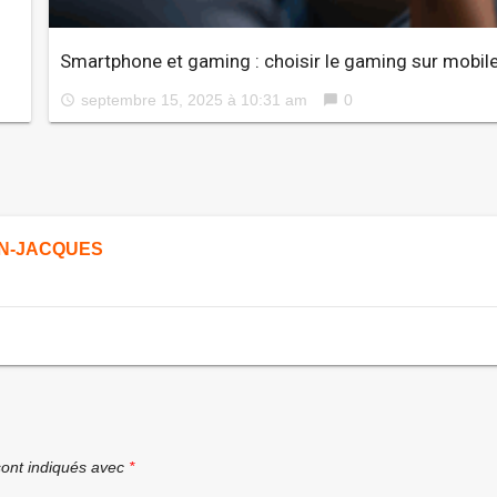
Smartphone et gaming : choisir le gaming sur mobil
septembre 15, 2025 à 10:31 am
0
access_time
chat_bubble
N-JACQUES
sont indiqués avec
*