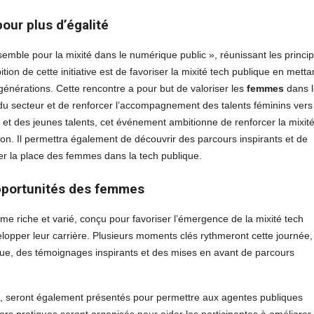
our plus d’égalité
mble pour la mixité dans le numérique public », réunissant les princi
on de cette initiative est de favoriser la mixité tech publique en metta
 générations. Cette rencontre a pour but de valoriser les
femmes
dans l
 du secteur et de renforcer l’accompagnement des talents féminins vers
s et des jeunes talents, cet événement ambitionne de renforcer la mixit
ion. Il permettra également de découvrir des parcours inspirants et de
luer la place des femmes dans la tech publique.
pportunités des femmes
riche et varié, conçu pour favoriser l’émergence de la mixité tech
velopper leur carrière. Plusieurs moments clés rythmeront cette journée,
que, des témoignages inspirants et des mises en avant de parcours
, seront également présentés pour permettre aux agentes publiques
rs pratiques seront organisés pour aider les participantes à améliorer 