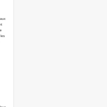
paux
nt
e
 les
é
leur