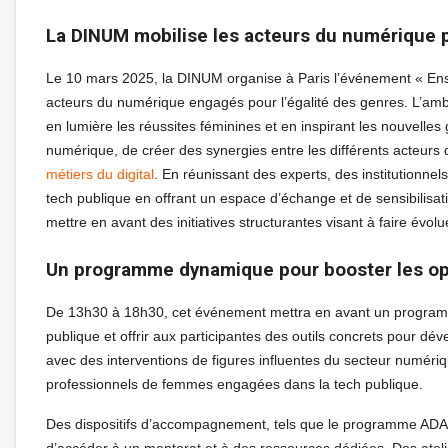
La DINUM mobilise les acteurs du numérique p
Le 10 mars 2025, la DINUM organise à Paris l’événement « Ense
acteurs du numérique engagés pour l’égalité des genres. L’ambiti
en lumière les réussites féminines et en inspirant les nouvelles
numérique, de créer des synergies entre les différents acteurs
métiers du digital
. En réunissant des experts, des institutionnel
tech publique en offrant un espace d’échange et de sensibilisat
mettre en avant des initiatives structurantes visant à faire évo
Un programme dynamique pour booster les o
De 13h30 à 18h30, cet événement mettra en avant un programme 
publique et offrir aux participantes des outils concrets pour dé
avec des interventions de figures influentes du secteur numéri
professionnels de femmes engagées dans la tech publique.
Des dispositifs d’accompagnement, tels que le programme ADA
d’accéder à un mentorat et à des ressources dédiées. Des atelie