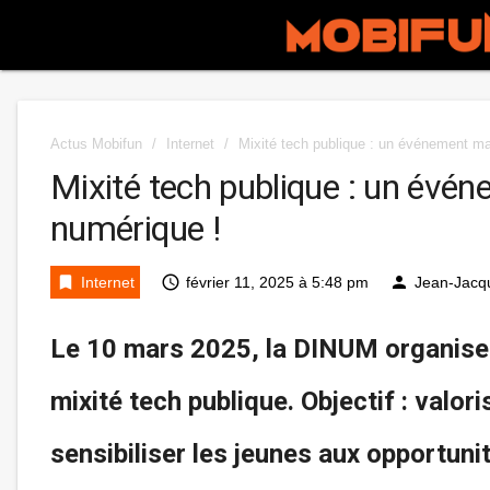
Actus Mobifun
/
Internet
/
Mixité tech publique : un événement ma
Mixité tech publique : un évé
numérique !
bookmark
access_time
person
Internet
février 11, 2025 à 5:48 pm
Jean-Jacq
Le 10 mars 2025, la DINUM organise 
mixité tech publique. Objectif : valo
sensibiliser les jeunes aux opportuni