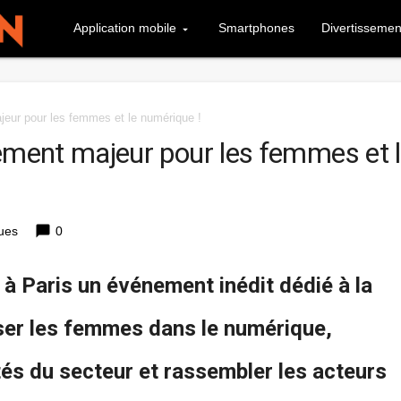
Application mobile
Smartphones
Divertissemen
jeur pour les femmes et le numérique !
nement majeur pour les femmes et 
chat_bubble
ues
0
à Paris un événement inédit dédié à la
riser les femmes dans le numérique,
tés du secteur et rassembler les acteurs