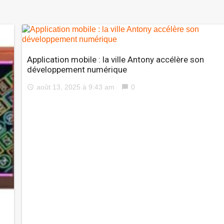
Application mobile : la ville Antony accélère son
développement numérique
août 13, 2025 à 9:43 am
0
access_time
chat_bubble