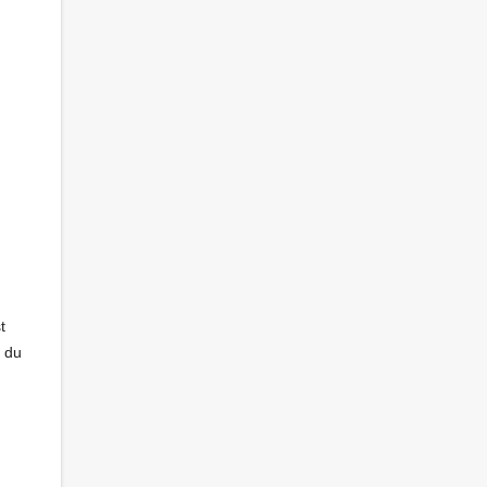
t
e du