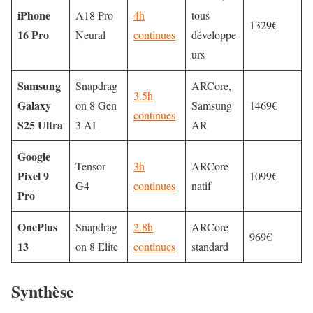
iPhone
A18 Pro
4h
tous
1329€
16 Pro
Neural
continues
développe
urs
Samsung
Snapdrag
ARCore,
3.5h
Galaxy
on 8 Gen
Samsung
1469€
continues
S25 Ultra
3 AI
AR
Google
Tensor
3h
ARCore
Pixel 9
1099€
G4
continues
natif
Pro
OnePlus
Snapdrag
2.8h
ARCore
969€
13
on 8 Elite
continues
standard
Synthèse