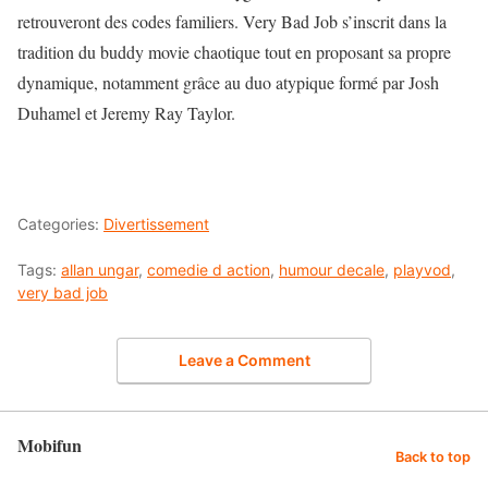
retrouveront des codes familiers. Very Bad Job s’inscrit dans la
tradition du buddy movie chaotique tout en proposant sa propre
dynamique, notamment grâce au duo atypique formé par Josh
Duhamel et Jeremy Ray Taylor.
Categories:
Divertissement
Tags:
allan ungar
,
comedie d action
,
humour decale
,
playvod
,
very bad job
Leave a Comment
Mobifun
Back to top