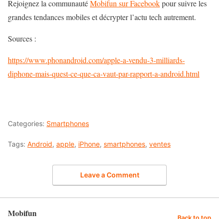
Rejoignez la communauté
Mobifun sur Facebook
pour suivre les
grandes tendances mobiles et décrypter l’actu tech autrement.
Sources :
https://www.phonandroid.com/apple-a-vendu-3-milliards-
diphone-mais-quest-ce-que-ca-vaut-par-rapport-a-android.html
Categories:
Smartphones
Tags:
Android
,
apple
,
iPhone
,
smartphones
,
ventes
Leave a Comment
Mobifun
Back to top