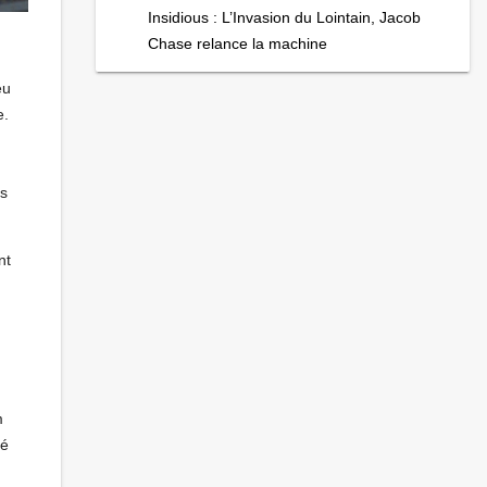
Insidious : L’Invasion du Lointain, Jacob
Chase relance la machine
eu
e.
es
nt
m
té