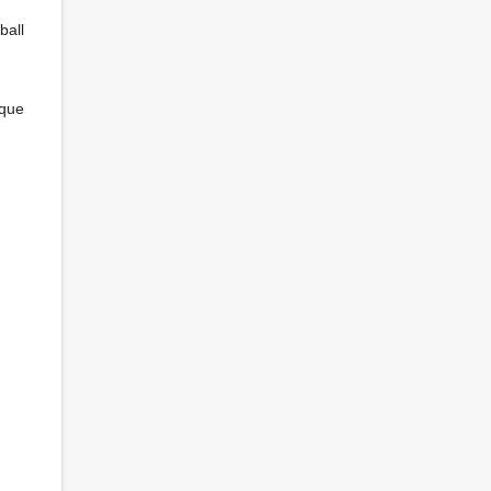
ball
ique