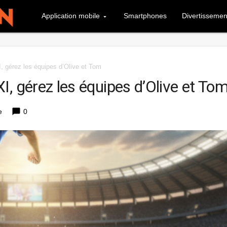
Application mobile
Smartphones
Divertissemen
, gérez les équipes d’Olive et Tom
, gérez les équipes d’Olive et To
chat_bubble
e
0