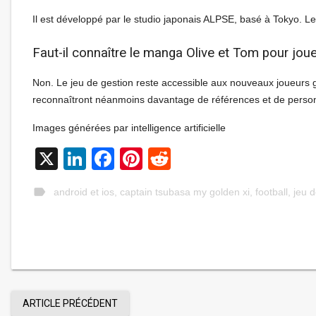
Il est développé par le studio japonais ALPSE, basé à Tokyo. L
Faut-il connaître le manga Olive et Tom pour joue
Non. Le jeu de gestion reste accessible aux nouveaux joueurs gr
reconnaîtront néanmoins davantage de références et de perso
Images générées par intelligence artificielle
X
LinkedIn
Facebook
Pinterest
Reddit
label
android et ios
,
captain tsubasa my golden xi
,
football
,
jeu d
ARTICLE PRÉCÉDENT