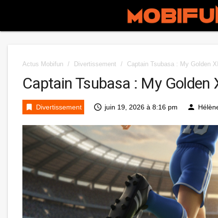
Actus Mobifun
/
Divertissement
/
Captain Tsubasa : My Golden XI
Captain Tsubasa : My Golden XI
bookmark
access_time
person
Divertissement
juin 19, 2026 à 8:16 pm
Hélèn