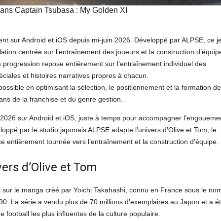
dans Captain Tsubasa : My Golden XI
ent sur Android et iOS depuis mi-juin 2026. Développé par ALPSE, ce j
ation centrée sur l’entraînement des joueurs et la construction d’équip
 progression repose entièrement sur l’entraînement individuel des
iales et histoires narratives propres à chacun.
 possible en optimisant la sélection, le positionnement et la formation d
fans de la franchise et du genre gestion.
n 2026 sur Android et iOS, juste à temps pour accompagner l’engoueme
ppé par le studio japonais ALPSE adapte l’univers d’Olive et Tom, le
 entièrement tournée vers l’entraînement et la construction d’équipe.
vers d’Olive et Tom
 sur le manga créé par Yoichi Takahashi, connu en France sous le no
90. La série a vendu plus de 70 millions d’exemplaires au Japon et a é
 football les plus influentes de la culture populaire.