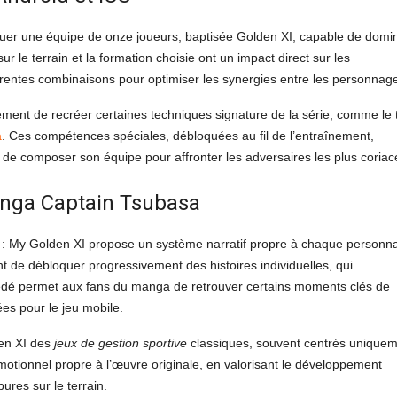
tituer une équipe de onze joueurs, baptisée Golden XI, capable de domi
ur le terrain et la formation choisie ont un impact direct sur les
rentes combinaisons pour optimiser les synergies entre les personnag
ement de recréer certaines techniques signature de la série, comme le t
a
. Ces compétences spéciales, débloquées au fil de l’entraînement,
e composer son équipe pour affronter les adversaires les plus coriac
anga Captain Tsubasa
a : My Golden XI propose un système narratif propre à chaque personn
t de débloquer progressivement des histoires individuelles, qui
cédé permet aux fans du manga de retrouver certains moments clés de
ées pour le jeu mobile.
den XI des
jeux de gestion sportive
classiques, souvent centrés unique
motionnel propre à l’œuvre originale, en valorisant le développement
res sur le terrain.