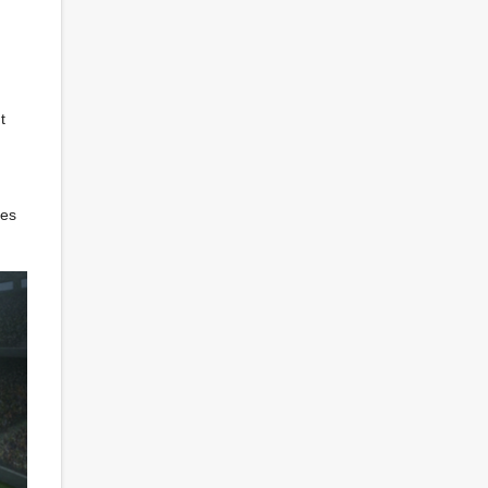
t
ues