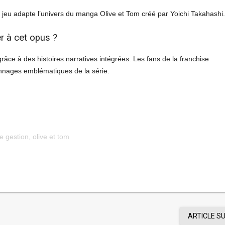
e jeu adapte l’univers du manga Olive et Tom créé par Yoichi Takahashi.
r à cet opus ?
âce à des histoires narratives intégrées. Les fans de la franchise
nnages emblématiques de la série.
e gestion
,
olive et tom
ARTICLE S