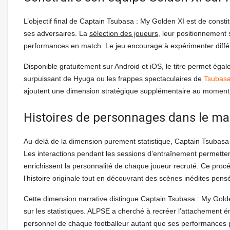
L’objectif final de Captain Tsubasa : My Golden XI est de cons
ses adversaires. La
sélection des joueurs
, leur positionnement s
performances en match. Le jeu encourage à expérimenter diffé
Disponible gratuitement sur Android et iOS, le titre permet égal
surpuissant de Hyuga ou les frappes spectaculaires de
Tsubas
ajoutent une dimension stratégique supplémentaire au moment d
Histoires de personnages dans le m
Au-delà de la dimension purement statistique, Captain Tsubas
Les interactions pendant les sessions d’entraînement permetten
enrichissent la personnalité de chaque joueur recruté. Ce pro
l’histoire originale tout en découvrant des scènes inédites pens
Cette dimension narrative distingue Captain Tsubasa : My Gol
sur les statistiques. ALPSE a cherché à recréer l’attachement é
personnel de chaque footballeur autant que ses performances pu