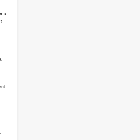
er à
t
a
ent
.