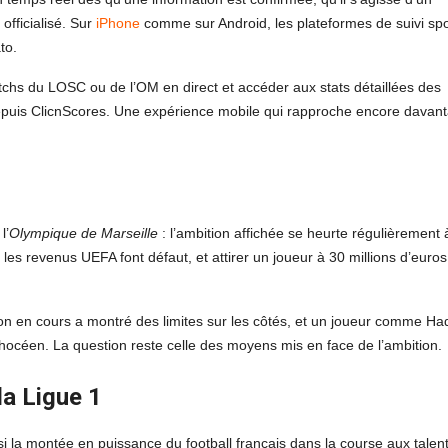
officialisé. Sur
iPhone
comme sur Android, les plateformes de suivi spor
to.
atchs du LOSC ou de l’OM en direct et accéder aux stats détaillées des
epuis ClicnScores. Une expérience mobile qui rapproche encore davan
l’
Olympique de Marseille
: l’ambition affichée se heurte régulièrement 
les revenus UEFA font défaut, et attirer un joueur à 30 millions d’euros
ison en cours a montré des limites sur les côtés, et un joueur comme Had
océen. La question reste celle des moyens mis en face de l’ambition.
la Ligue 1
si la montée en puissance du football français dans la course aux talen