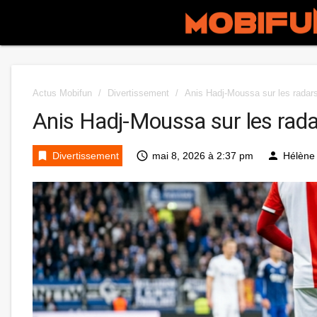
Actus Mobifun
/
Divertissement
/
Anis Hadj-Moussa sur les radar
Anis Hadj-Moussa sur les rad
bookmark
access_time
person
Divertissement
mai 8, 2026 à 2:37 pm
Hélène