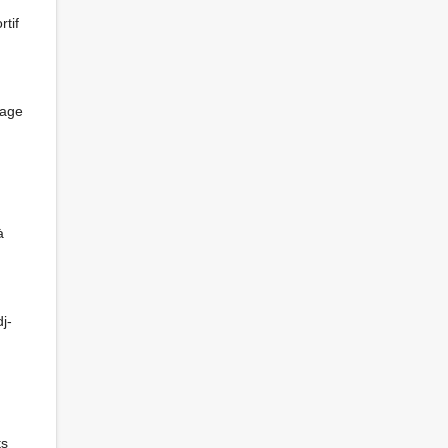
tif
tage
à
j-
ts