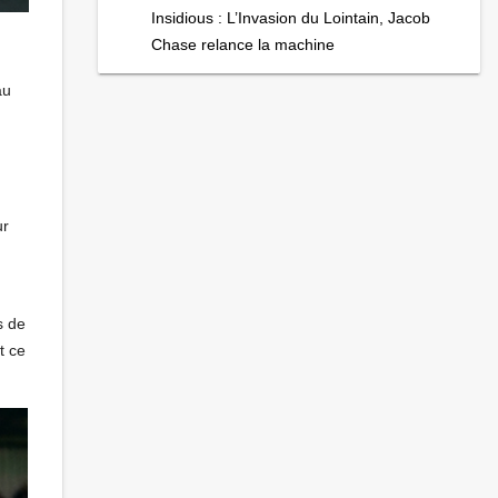
Insidious : L’Invasion du Lointain, Jacob
Chase relance la machine
au
ur
s de
t ce