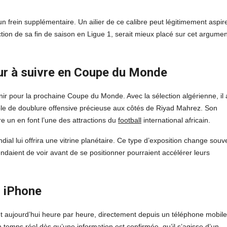
 frein supplémentaire. Un ailier de ce calibre peut légitimement aspir
ion de sa fin de saison en Ligue 1, serait mieux placé sur cet argumen
eur à suivre en Coupe du Monde
r pour la prochaine Coupe du Monde. Avec la sélection algérienne, il 
rôle de doublure offensive précieuse aux côtés de Riyad Mahrez. Son
re un en font l’une des attractions du
football
international africain.
al lui offrira une vitrine planétaire. Ce type d’exposition change souv
endaient de voir avant de se positionner pourraient accélérer leurs
n iPhone
 aujourd’hui heure par heure, directement depuis un téléphone mobile
 temps réel dès qu’une information est confirmée, qu’il s’agisse d’un