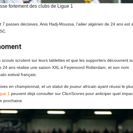
sse fortement des clubs de Ligue 1
7 passes décisives, Anis Hadj-Moussa, l’ailier algérien de 24 ans est 
OSC.
 moment
scouts scrutent sur leurs tablettes et que les supporters découvrent s
en de 24 ans réalise une saison XXL à Feyenoord Rotterdam, et son nom
to estival français.
ives en championnat, et un statut de joueur africain ayant réussi le plu
gue 1
peuvent déjà consulter sur ClicnScores pour anticiper quel impac
on prochaine.