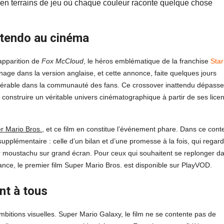
s en terrains de jeu où chaque couleur raconte quelque chose
intendo au cinéma
’apparition de
Fox McCloud
, le héros emblématique de la franchise
Star
age dans la version anglaise, et cette annonce, faite quelques jours
idérable dans la communauté des fans. Ce crossover inattendu dépasse
 de construire un véritable univers cinématographique à partir de ses lice
r Mario Bros.
, et ce film en constitue l’événement phare. Dans ce cont
upplémentaire : celle d’un bilan et d’une promesse à la fois, qui regar
er moustachu sur grand écran. Pour ceux qui souhaitent se replonger d
nce, le premier film Super Mario Bros. est disponible sur PlayVOD.
nt à tous
mbitions visuelles. Super Mario Galaxy, le film ne se contente pas de