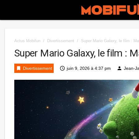
Actus Mobifun
/
Divertissement
/
Super Mario Galaxy, le film : Ma
Super Mario Galaxy, le film : M
bookmark
access_time
person
Divertissement
juin 9, 2026 à 4:37 pm
Jean-J