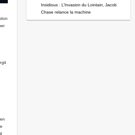
Insidious : L’Invasion du Lointain, Jacob
Chase relance la machine
tion
per
rgit
 en
de
it