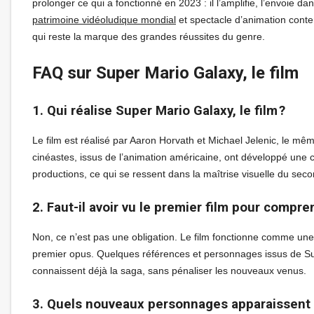
prolonger ce qui a fonctionné en 2023 : il l’amplifie, l’envoie d
patrimoine vidéoludique mondial
et spectacle d’animation contem
qui reste la marque des grandes réussites du genre.
FAQ sur Super Mario Galaxy, le film
1. Qui réalise Super Mario Galaxy, le film ?
Le film est réalisé par Aaron Horvath et Michael Jelenic, le mê
cinéastes, issus de l’animation américaine, ont développé une 
productions, ce qui se ressent dans la maîtrise visuelle du sec
2. Faut-il avoir vu le premier film pour compre
Non, ce n’est pas une obligation. Le film fonctionne comme une 
premier opus. Quelques références et personnages issus de Supe
connaissent déjà la saga, sans pénaliser les nouveaux venus.
3. Quels nouveaux personnages apparaissent d