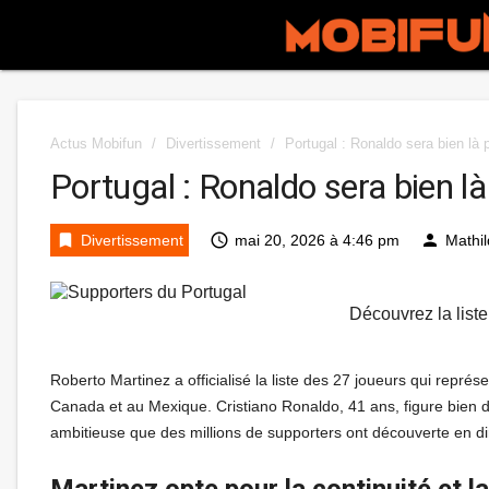
Actus Mobifun
/
Divertissement
/
Portugal : Ronaldo sera bien là
Portugal : Ronaldo sera bien 
bookmark
access_time
person
Divertissement
mai 20, 2026 à 4:46 pm
Mathi
Découvrez la list
Roberto Martinez a officialisé la liste des 27 joueurs qui repr
Canada et au Mexique. Cristiano Ronaldo, 41 ans, figure bien 
ambitieuse que des millions de supporters ont découverte en di
Martinez opte pour la continuité et la