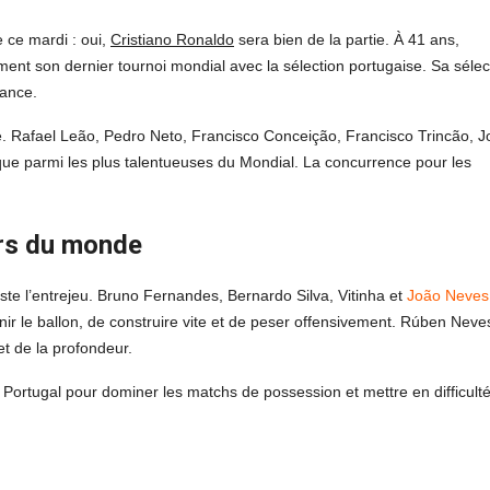
 ce mardi : oui,
Cristiano Ronaldo
sera bien de la partie. À 41 ans,
ent son dernier tournoi mondial avec la sélection portugaise. Sa sélec
iance.
té. Rafael Leão, Pedro Neto, Francisco Conceição, Francisco Trincão, 
ue parmi les plus talentueuses du Mondial. La concurrence pour les
urs du monde
este l’entrejeu. Bruno Fernandes, Bernardo Silva, Vitinha et
João Neves
ir le ballon, de construire vite et de peser offensivement. Rúben Neve
t de la profondeur.
Portugal pour dominer les matchs de possession et mettre en difficulté