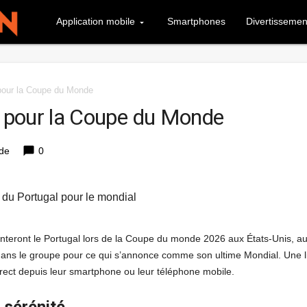
Application mobile
Smartphones
Divertissemen
 pour la Coupe du Monde
là pour la Coupe du Monde
chat_bubble
lde
0
e du Portugal pour le mondial
ésenteront le Portugal lors de la Coupe du monde 2026 aux États-Unis, a
dans le groupe pour ce qui s’annonce comme son ultime Mondial. Une l
rect depuis leur smartphone ou leur téléphone mobile.
 sérénité