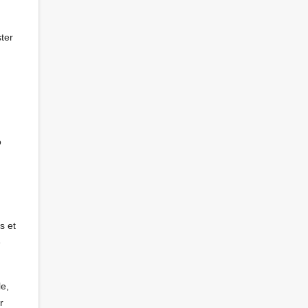
ter
o
s et
e
le,
r