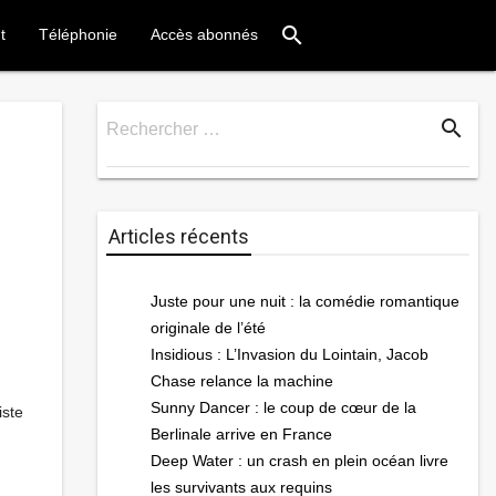
search
t
Téléphonie
Accès abonnés
search
Rechercher …
Rechercher
Articles récents
Juste pour une nuit : la comédie romantique
originale de l’été
Insidious : L’Invasion du Lointain, Jacob
Chase relance la machine
u
Sunny Dancer : le coup de cœur de la
iste
Berlinale arrive en France
Deep Water : un crash en plein océan livre
les survivants aux requins