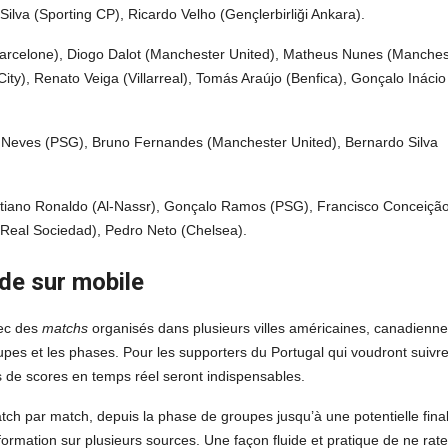
ilva (Sporting CP), Ricardo Velho (Gençlerbirliği Ankara).
arcelone), Diogo Dalot (Manchester United), Matheus Nunes (Manches
y), Renato Veiga (Villarreal), Tomás Araújo (Benfica), Gonçalo Inácio
o Neves (PSG), Bruno Fernandes (Manchester United), Bernardo Silva
ristiano Ronaldo (Al-Nassr), Gonçalo Ramos (PSG), Francisco Conceiçã
(Real Sociedad), Pedro Neto (Chelsea).
de sur mobile
vec des
matchs
organisés dans plusieurs villes américaines, canadienne
upes et les phases. Pour les supporters du Portugal qui voudront suivr
s de scores en temps réel seront indispensables.
tch par match, depuis la phase de groupes jusqu’à une potentielle fina
ormation sur plusieurs sources. Une façon fluide et pratique de ne rate