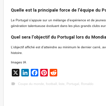
Quelle est la principale force de l’équipe du
Le Portugal s’appuie sur un mélange d’expérience et de jeune
génération talentueuse évoluant dans les plus grands clubs eu
Quel sera l’objectif du Portugal lors du Mondi
L’objectif affiché est d’atteindre au minimum le dernier carré, a
histoire.
Images IA
X
LinkedIn
Facebook
Pinterest
Reddit
label
Coupe du monde
,
football
,
liste
,
Portugal
,
Ronaldo