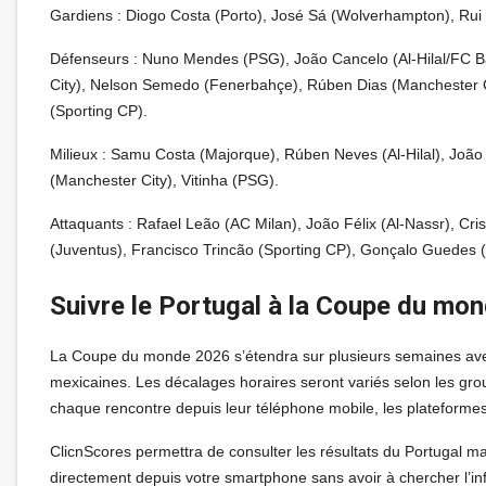
Gardiens : Diogo Costa (Porto), José Sá (Wolverhampton), Rui S
Défenseurs : Nuno Mendes (PSG), João Cancelo (Al-Hilal/FC B
City), Nelson Semedo (Fenerbahçe), Rúben Dias (Manchester Cit
(Sporting CP).
Milieux : Samu Costa (Majorque), Rúben Neves (Al-Hilal), Joã
(Manchester City), Vitinha (PSG).
Attaquants : Rafael Leão (AC Milan), João Félix (Al-Nassr), C
(Juventus), Francisco Trincão (Sporting CP), Gonçalo Guedes 
Suivre le Portugal à la Coupe du mon
La Coupe du monde 2026 s’étendra sur plusieurs semaines a
mexicaines. Les décalages horaires seront variés selon les gro
chaque rencontre depuis leur téléphone mobile, les plateforme
ClicnScores permettra de consulter les résultats du Portugal ma
directement depuis votre smartphone sans avoir à chercher l’inf