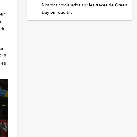
Nimrods : trois ados sur les traces de Green
Day en road trip
our
ce
 de
ur
2026
les