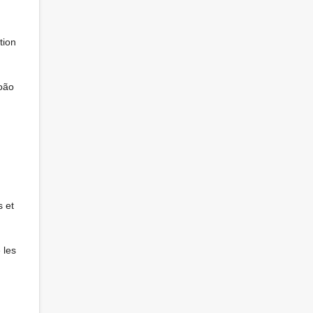
tion
João
s et
 les