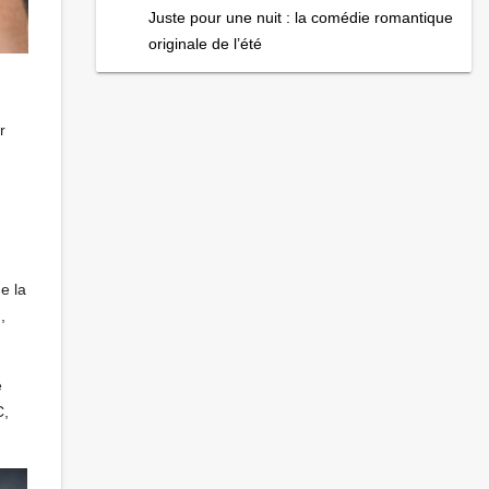
Juste pour une nuit : la comédie romantique
originale de l’été
r
e la
,
e
C,