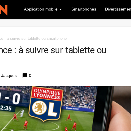
Application mobile
Smartphones
Divertissemen
 : à suivre sur tablette ou smartphone
e : à suivre sur tablette ou
chat_bubble
-Jacques
0