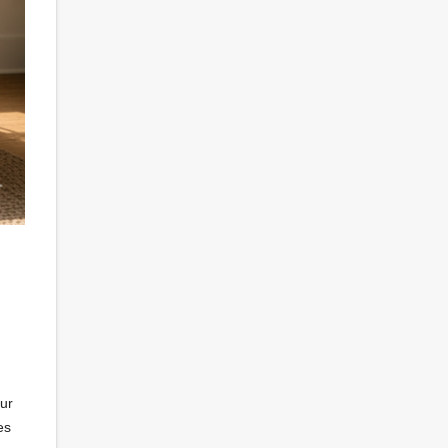
sur
es