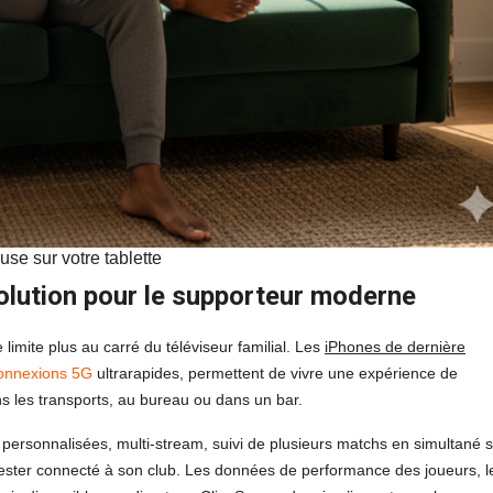
use sur votre tablette
évolution pour le supporteur moderne
imite plus au carré du téléviseur familial. Les
iPhones de dernière
onnexions 5G
ultrarapides, permettent de vivre une expérience de
s les transports, au bureau ou dans un bar.
ns personnalisées, multi-stream, suivi de plusieurs matchs en simultané 
ur rester connecté à son club. Les données de performance des joueurs, l