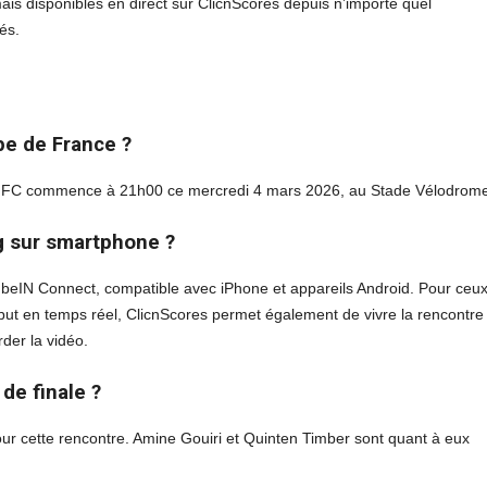
mais disponibles en direct sur ClicnScores depuis n’importe quel
és.
e de France ?
ouse FC commence à 21h00 ce mercredi 4 mars 2026, au Stade Vélodrom
g sur smartphone ?
n beIN Connect, compatible avec iPhone et appareils Android. Pour ceux
rtes but en temps réel, ClicnScores permet également de vivre la rencontre
der la vidéo.
de finale ?
r cette rencontre. Amine Gouiri et Quinten Timber sont quant à eux