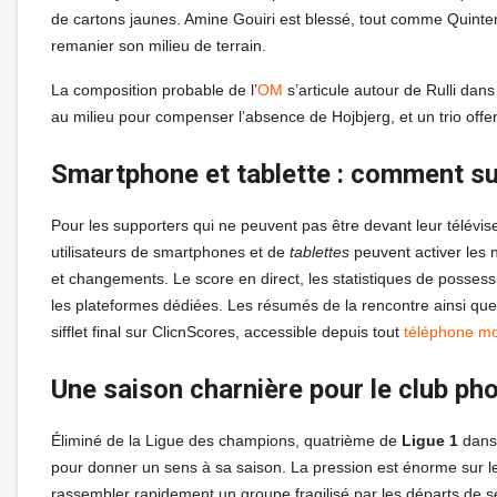
de cartons jaunes. Amine Gouiri est blessé, tout comme Quinten T
remanier son milieu de terrain.
La composition probable de l’
OM
s’articule autour de Rulli da
au milieu pour compenser l’absence de Hojbjerg, et un trio of
Smartphone et tablette : comment su
Pour les supporters qui ne peuvent pas être devant leur télévi
utilisateurs de smartphones et de
tablettes
peuvent activer les n
et changements. Le score en direct, les statistiques de possessio
les plateformes dédiées. Les résumés de la rencontre ainsi que
sifflet final sur ClicnScores, accessible depuis tout
téléphone mo
Une saison charnière pour le club ph
Éliminé de la Ligue des champions, quatrième de
Ligue 1
dans 
pour donner un sens à sa saison. La pression est énorme sur les
rassembler rapidement un groupe fragilisé par les départs de 