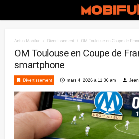
Actus Mobifun
/
Divertissement
/
OM Toulouse en Coupe de France
OM Toulouse en Coupe de Franc
smartphone
bookmark
access_time
person
Divertissement
mars 4, 2026 à 11:36 am
Jean