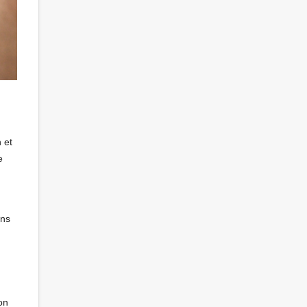
 et
e
ans
on