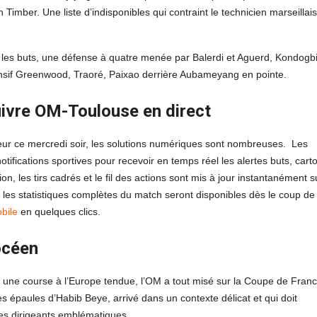
imber. Une liste d’indisponibles qui contraint le technicien marseillais
ns les buts, une défense à quatre menée par Balerdi et Aguerd, Kondogb
fensif Greenwood, Traoré, Paixao derrière Aubameyang en pointe.
ivre OM-Toulouse en direct
seur ce mercredi soir, les solutions numériques sont nombreuses. Les
otifications sportives pour recevoir en temps réel les alertes buts, cart
n, les tirs cadrés et le fil des actions sont mis à jour instantanément s
 les statistiques complètes du match seront disponibles dès le coup de
bile
en quelques clics.
océen
une course à l’Europe tendue, l’OM a tout misé sur la Coupe de Fran
 épaules d’Habib Beye, arrivé dans un contexte délicat et qui doit
ses dirigeants emblématiques.