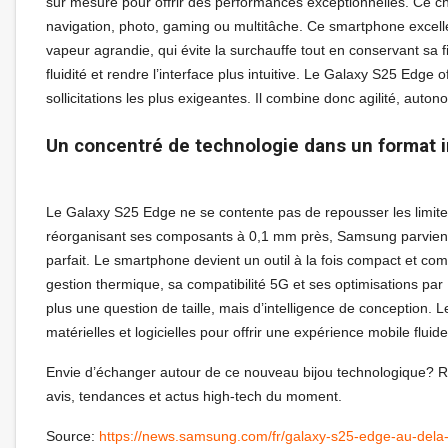
sur mesure pour offrir des performances exceptionnelles. Ce chip
navigation, photo, gaming ou multitâche. Ce smartphone excelle 
vapeur agrandie, qui évite la surchauffe tout en conservant sa f
fluidité et rendre l’interface plus intuitive. Le Galaxy S25 Edge 
sollicitations les plus exigeantes. Il combine donc agilité, aut
Un concentré de technologie dans un format inte
Le Galaxy S25 Edge ne se contente pas de repousser les limites
réorganisant ses composants à 0,1 mm près, Samsung parvient à
parfait. Le smartphone devient un outil à la fois compact et c
gestion thermique, sa compatibilité 5G et ses optimisations par 
plus une question de taille, mais d’intelligence de conception.
matérielles et logicielles pour offrir une expérience mobile fluide
Envie d’échanger autour de ce nouveau bijou technologique? 
avis, tendances et actus high-tech du moment.
Source:
https://news.samsung.com/fr/galaxy-s25-edge-au-dela-