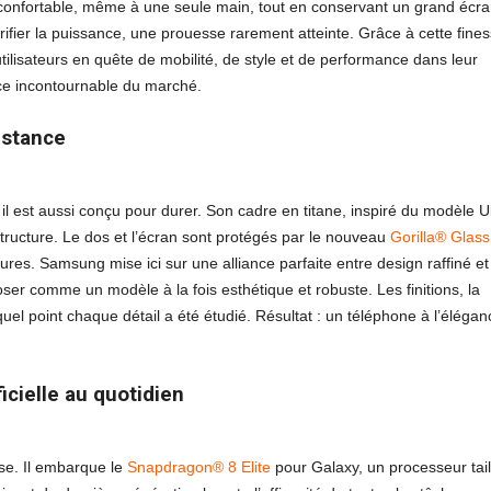
confortable, même à une seule main, tout en conservant un grand écr
crifier la puissance, une prouesse rarement atteinte. Grâce à cette fine
ilisateurs en quête de mobilité, de style et de performance dans leur
nce incontournable du marché.
istance
: il est aussi conçu pour durer. Son cadre en titane, inspiré du modèle Ul
structure. Le dos et l’écran sont protégés par le nouveau
Gorilla® Glass
ures. Samsung mise ici sur une alliance parfaite entre design raffiné et
r comme un modèle à la fois esthétique et robuste. Les finitions, la
el point chaque détail a été étudié. Résultat : un téléphone à l’élégan
icielle au quotidien
se. Il embarque le
Snapdragon® 8 Elite
pour Galaxy, un processeur tail