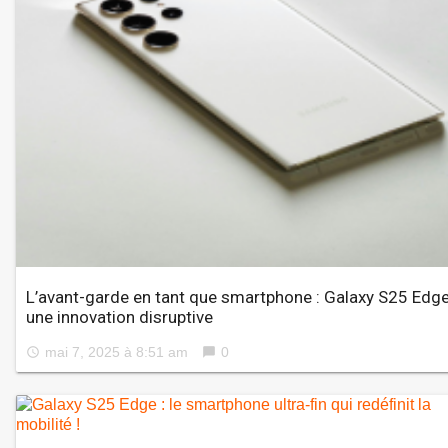
L’avant-garde en tant que smartphone : Galaxy S25 Edge
une innovation disruptive
mai 7, 2025 à 8:51 am
0
access_time
chat_bubble