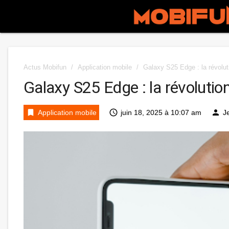
Actus Mobifun
/
Application mobile
/
Galaxy S25 Edge : la révolut
Galaxy S25 Edge : la révolutio
bookmark
access_time
person
Application mobile
juin 18, 2025 à 10:07 am
J