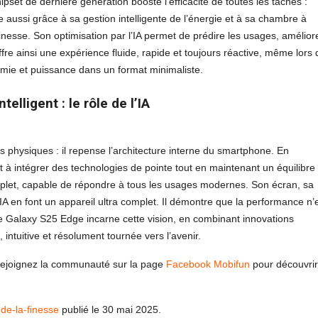
set de dernière génération booste l’efficacité de toutes les tâches :
aussi grâce à sa gestion intelligente de l’énergie et à sa chambre à
inesse. Son optimisation par l’IA permet de prédire les usages, améliore
offre ainsi une expérience fluide, rapide et toujours réactive, même lors
onomie et puissance dans un format minimaliste.
lligent : le rôle de l’IA
 physiques : il repense l’architecture interne du smartphone. En
 intégrer des technologies de pointe tout en maintenant un équilibre
omplet, capable de répondre à tous les usages modernes. Son écran, sa
IA en font un appareil ultra complet. Il démontre que la performance n’
 Le Galaxy S25 Edge incarne cette vision, en combinant innovations
, intuitive et résolument tournée vers l’avenir.
Rejoignez la communauté sur la page
Facebook Mobifun
pour découvrir
de-la-finesse
publié le 30 mai 2025.