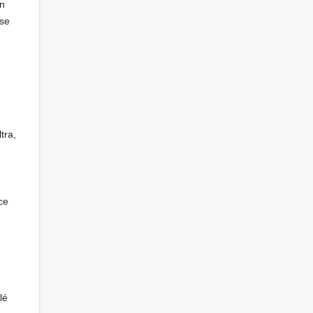
an
sse
tra,
ce
lé