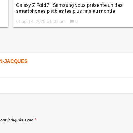
Galaxy Z Fold7 : Samsung vous présente un des
smartphones pliables les plus fins au monde
août 4, 2025 à 8:37 am
0
access_time
chat_bubble
N-JACQUES
sont indiqués avec
*