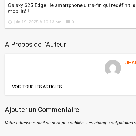
Galaxy S25 Edge : le smartphone ultra-fin qui redéfinit la
mobilité !
juin 19, 2025 à 10:13 am
0
access_time
chat_bubble
A Propos de l'Auteur
JEA
VOIR TOUS LES ARTICLES
Ajouter un Commentaire
Votre adresse e-mail ne sera pas publiée.
Les champs obligatoires 