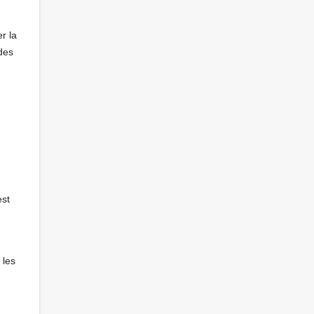
r la
 des
est
 les