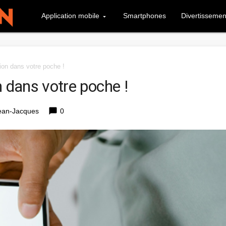
Application mobile
Smartphones
Divertissemen
ion dans votre poche !
n dans votre poche !
chat_bubble
ean-Jacques
0