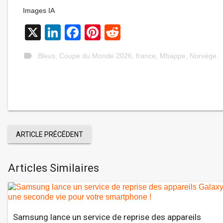
Images IA
X
LinkedIn
Facebook
Pinterest
Reddit
label
Bleus
,
Coupe du Monde 2026
,
france
,
Mbappe
,
Norvège
ARTICLE PRÉCÉDENT
Articles Similaires
Samsung lance un service de reprise des appareils