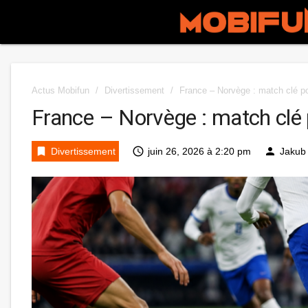
Actus Mobifun
/
Divertissement
/
France – Norvège : match clé po
France – Norvège : match clé 
bookmark
access_time
person
Divertissement
juin 26, 2026 à 2:20 pm
Jakub