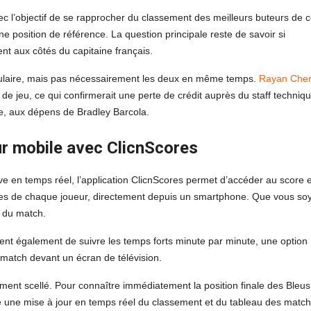
vec l’objectif de se rapprocher du classement des meilleurs buteurs de c
position de référence. La question principale reste de savoir si
t aux côtés du capitaine français.
 titulaire, mais pas nécessairement les deux en même temps.
Rayan Cher
 de jeu, ce qui confirmerait une perte de crédit auprès du staff techniqu
re, aux dépens de Bradley Barcola.
ur mobile avec ClicnScores
ive en temps réel, l’application ClicnScores permet d’accéder au score 
duelles de chaque joueur, directement depuis un smartphone. Que vous so
g du match.
nt également de suivre les temps forts minute par minute, une option
 match devant un écran de télévision.
ement scellé. Pour connaître immédiatement la position finale des Bleus
ose une mise à jour en temps réel du classement et du tableau des match