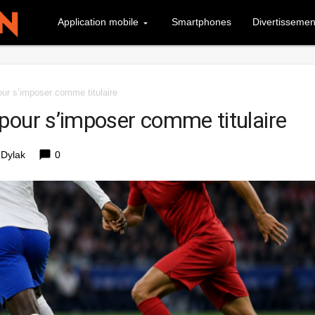
Application mobile
Smartphones
Divertissemen
ur s’imposer comme titulaire
pour s’imposer comme titulaire
chat_bubble
 Dylak
0