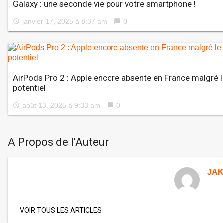
Galaxy : une seconde vie pour votre smartphone !
janvier 17, 2025 à 8:37 am
0
access_time
chat_bubble
AirPods Pro 2 : Apple encore absente en France malgré l
potentiel
août 13, 2025 à 9:33 am
0
access_time
chat_bubble
A Propos de l'Auteur
JA
VOIR TOUS LES ARTICLES