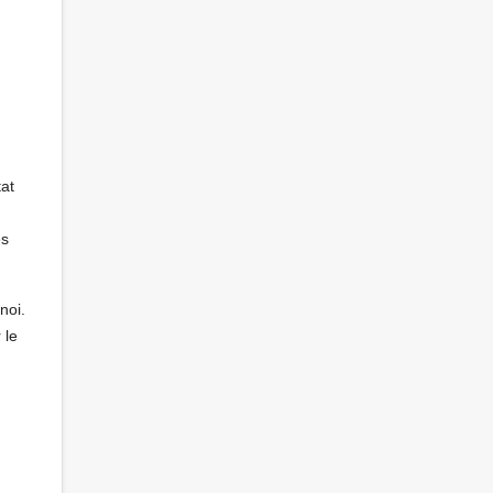
tat
es
noi.
 le