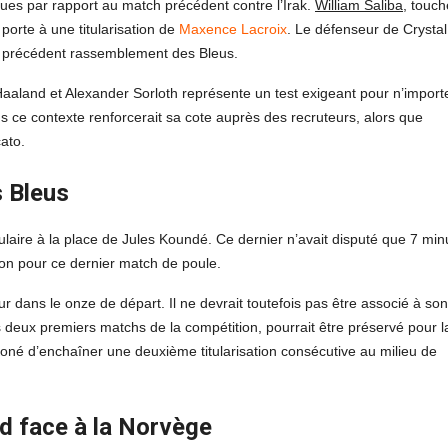
iques par rapport au match précédent contre l’Irak.
William Saliba
, touch
porte à une titularisation de
Maxence Lacroix
. Le défenseur de Crystal
’un précédent rassemblement des Bleus.
 Haaland et Alexander Sorloth représente un test exigeant pour n’import
 ce contexte renforcerait sa cote auprès des recruteurs, alors que
ato.
 Bleus
itulaire à la place de Jules Koundé. Ce dernier n’avait disputé que 7 min
tion pour ce dernier match de poule.
ur dans le onze de départ. Il ne devrait toutefois pas être associé à son
s deux premiers matchs de la compétition, pourrait être préservé pour l
Koné d’enchaîner une deuxième titularisation consécutive au milieu de
d face à la Norvège