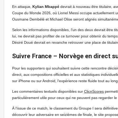
En attaque,
Kylian Mbappé
devrait à nouveau être titulaire, a
Coupe du Monde 2026, où Lionel Messi occupe actuellement une 
Ousmane Dembélé et Michael Olise seront alignés simultanémen
Selon les informations disponibles, l’un des deux devrait être
lui, ne devrait pas profiter de ce turnover pour obtenir du temps
Désiré Doué devrait en revanche retrouver une place de titulai
Suivre France – Norvège en direct s
Pour les supporters qui souhaitent suivre cette rencontre décis
direct, aux compositions officielles et aux statistiques indivi
sur iPhone ou sur Android, l’expérience reste fluide tout au lon
Les commentaires textuels disponibles sur
ClicnScores
permette
particulièrement utile pour ceux qui ne peuvent pas regarder le
À l’issue de ce match, le classement du Groupe I sera définitiv
découvrir leur adversaire en seizièmes de finale, le site prop