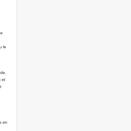
se
u le
nde,
 et
é
s en