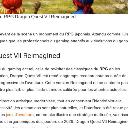
 du RPG Dragon Quest VII Reimagined
devant de la scène un monument du RPG japonais. Attendu comme l’un
iques que les professionnels du gaming attentifs aux évolutions du genr
est VII Reimagined
 du gaming actuel, celle de revisiter des classiques du
RPG
en les
ation, Dragon Quest VII est resté longtemps reconnu pour sa durée de 
progressive de l’aventure. Cette version Reimagined ne se contente pas
re plus lisible, plus fluide et mieux calibrée pour les attentes actuelles.
rection artistique modernisée, tout en conservant l’identité visuelle
vité, les animations sont plus naturelles, et l’interface a été revue p
 des
jeux d’aventure
, ce remake illustre une stratégie maîtrisée, valorise
ues et ergonomiques des joueurs de 2026. Dragon Quest VII Reimagine