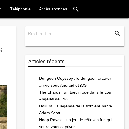
search
t
Téléphonie
Accès abonnés
search
Rechercher …
Rechercher
s
Articles récents
Dungeon Odyssey : le dungeon crawler
arrive sous Android et iOS
The Shards : un tueur rôde dans le Los
Angeles de 1981
Hokum : la légende de la sorcière hante
Adam Scott
Hoop Royale : un jeu de réflexes fun qui
saura vous captiver