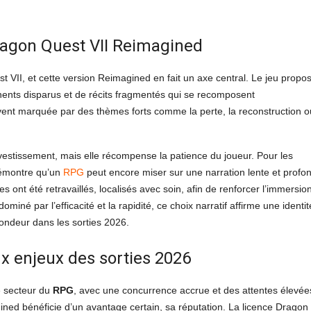
Dragon Quest VII Reimagined
st VII, et cette version Reimagined en fait un axe central. Le jeu propo
nents disparus et de récits fragmentés qui se recomposent
ent marquée par des thèmes forts comme la perte, la reconstruction o
nvestissement, mais elle récompense la patience du joueur. Pour les
démontre qu’un
RPG
peut encore miser sur une narration lente et profo
ont été retravaillés, localisés avec soin, afin de renforcer l’immersion
né par l’efficacité et la rapidité, ce choix narratif affirme une identit
fondeur dans les sorties 2026.
x enjeux des sorties 2026
e secteur du
RPG
, avec une concurrence accrue et des attentes élevée
ned bénéficie d’un avantage certain, sa réputation. La licence Dragon