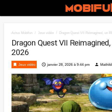
Actus Mobifun
/
Jeux vidéo
/
Dragon Quest VII Reimagined, un RP
Dragon Quest VII Reimagined, 
2026
bookmark
access_time
person
Jeux vidéo
janvier 28, 2026 à 9:44 pm
Mathil