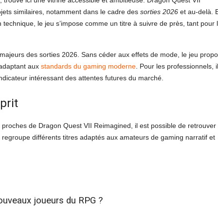
rouve ici une vitrine accessible et ambitieuse. Dragon Quest VII
rojets similaires, notamment dans le cadre des
sorties 2026
et au-delà. 
technique, le jeu s’impose comme un titre à suivre de près, tant pour 
jeurs des sorties 2026. Sans céder aux effets de mode, le jeu prop
s’adaptant aux
standards du gaming moderne
. Pour les professionnels, i
ndicateur intéressant des attentes futures du marché.
prit
le proches de Dragon Quest VII Reimagined, il est possible de retrouver
 regroupe différents titres adaptés aux amateurs de gaming narratif et
nouveaux joueurs du RPG ?