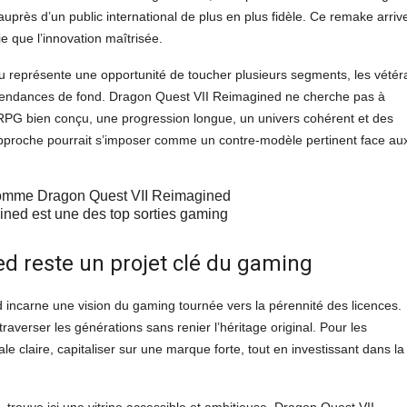
près d’un public international de plus en plus fidèle. Ce remake arriv
e que l’innovation maîtrisée.
eu représente une opportunité de toucher plusieurs segments, les vétér
ux tendances de fond. Dragon Quest VII Reimagined ne cherche pas à
un RPG bien conçu, une progression longue, un univers cohérent et des
approche pourrait s’imposer comme un contre-modèle pertinent face au
ned est une des top sorties gaming
d reste un projet clé du gaming
incarne une vision du gaming tournée vers la pérennité des licences.
averser les générations sans renier l’héritage original. Pour les
iale claire, capitaliser sur une marque forte, tout en investissant dans la