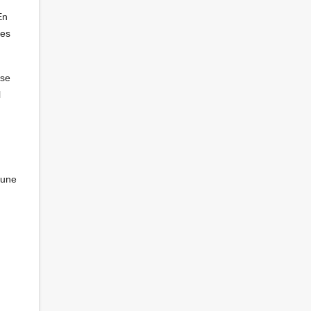
En
les
ose
l
 une