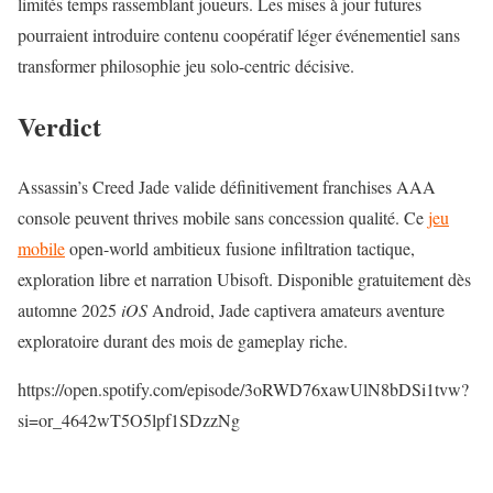
limités temps rassemblant joueurs. Les mises à jour futures
pourraient introduire contenu coopératif léger événementiel sans
transformer philosophie jeu solo-centric décisive.
Verdict
Assassin’s Creed Jade valide définitivement franchises AAA
console peuvent thrives mobile sans concession qualité. Ce
jeu
mobile
open-world ambitieux fusione infiltration tactique,
exploration libre et narration Ubisoft. Disponible gratuitement dès
automne 2025
iOS
Android, Jade captivera amateurs aventure
exploratoire durant des mois de gameplay riche.
https://open.spotify.com/episode/3oRWD76xawUlN8bDSi1tvw?
si=or_4642wT5O5lpf1SDzzNg