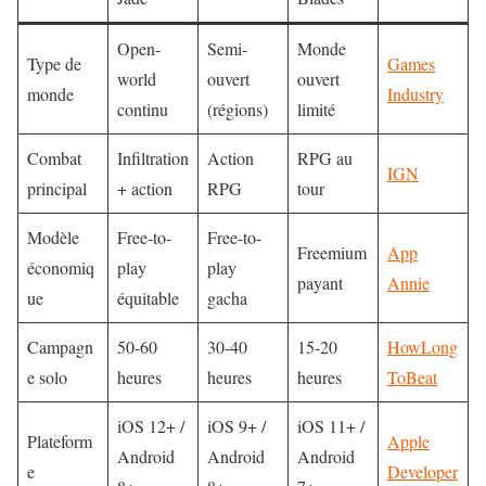
Open-
Semi-
Monde
Type de
Games
world
ouvert
ouvert
monde
Industry
continu
(régions)
limité
Combat
Infiltration
Action
RPG au
IGN
principal
+ action
RPG
tour
Modèle
Free-to-
Free-to-
Freemium
App
économiq
play
play
payant
Annie
ue
équitable
gacha
Campagn
50-60
30-40
15-20
HowLong
e solo
heures
heures
heures
ToBeat
iOS 12+ /
iOS 9+ /
iOS 11+ /
Plateform
Apple
Android
Android
Android
e
Developer