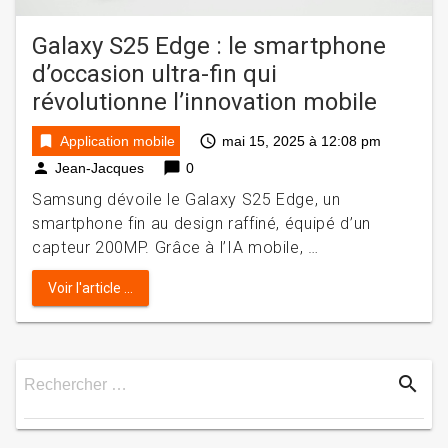
Galaxy S25 Edge : le smartphone
d’occasion ultra-fin qui
révolutionne l’innovation mobile
bookmark
access_time
Application mobile
mai 15, 2025 à 12:08 pm
person
chat_bubble
Jean-Jacques
0
Samsung dévoile le Galaxy S25 Edge, un
smartphone fin au design raffiné, équipé d’un
capteur 200MP. Grâce à l’IA mobile, …
Voir l'article ...
search
Rechercher …
Rechercher