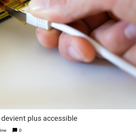
7 devient plus accessible
chat_bubble
ène
0