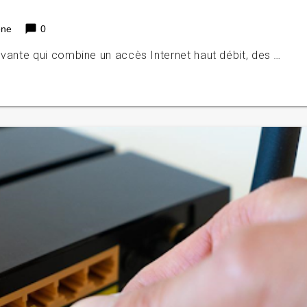
chat_bubble
ène
0
ovante qui combine un accès Internet haut débit, des …