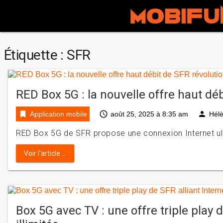
Étiquette :
SFR
RED Box 5G : la nouvelle offre haut déb
bookmark
access_time
person
Application mobile
août 25, 2025 à 8:35 am
Hél
RED Box 5G de SFR propose une connexion Internet ultr
Voir l'article ...
Box 5G avec TV : une offre triple play d