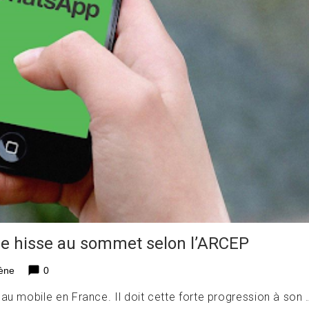
 se hisse au sommet selon l’ARCEP
chat_bubble
ène
0
au mobile en France. Il doit cette forte progression à son 