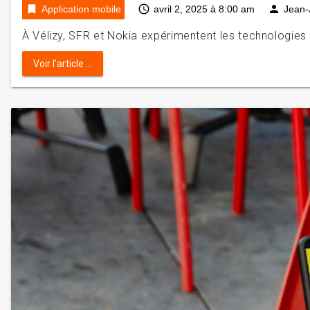
bookmark
access_time
person
Application mobile
avril 2, 2025 à 8:00 am
Jean-
À Vélizy, SFR et Nokia expérimentent les technologies f
Voir l'article ...