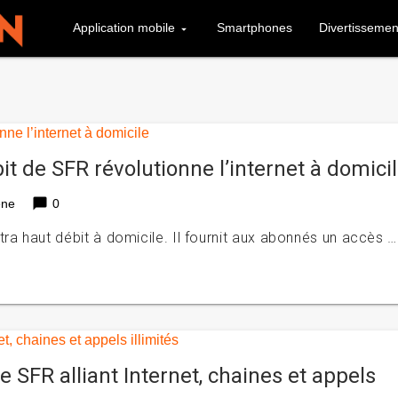
Application mobile
Smartphones
Divertissemen
it de SFR révolutionne l’internet à domici
chat_bubble
ène
0
a haut débit à domicile. Il fournit aux abonnés un accès …
e SFR alliant Internet, chaines et appels