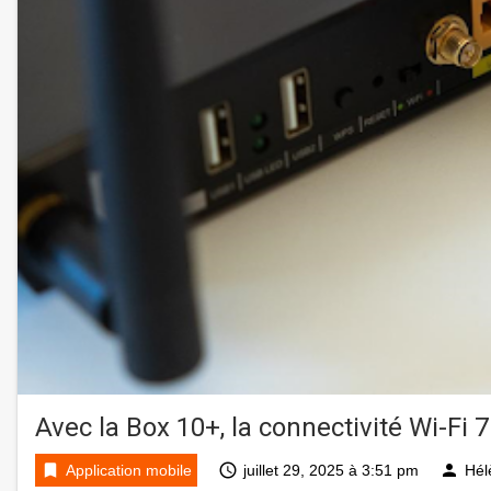
Avec la Box 10+, la connectivité Wi-Fi 
bookmark
access_time
person
Application mobile
juillet 29, 2025 à 3:51 pm
Hél