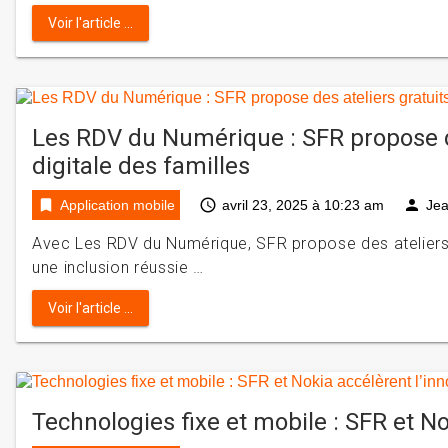
Voir l'article ...
Les RDV du Numérique : SFR propose de
digitale des familles
bookmark
access_time
person
Application mobile
avril 23, 2025 à 10:23 am
Je
Avec Les RDV du Numérique, SFR propose des ateliers
une inclusion réussie …
Voir l'article ...
Technologies fixe et mobile : SFR et No