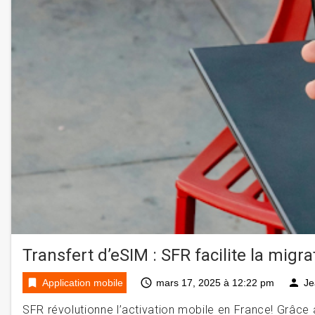
Transfert d’eSIM : SFR facilite la migra
bookmark
access_time
person
Application mobile
mars 17, 2025 à 12:22 pm
Je
SFR révolutionne l’activation mobile en France! Grâce à 