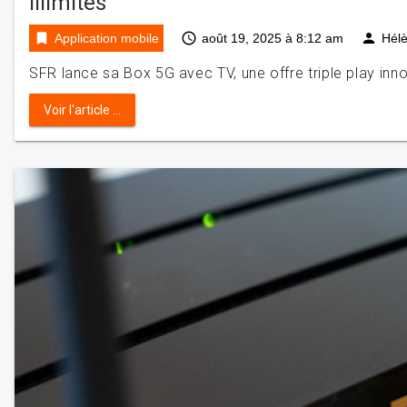
illimités
bookmark
access_time
person
Application mobile
août 19, 2025 à 8:12 am
Hél
SFR lance sa Box 5G avec TV, une offre triple play inn
Voir l'article ...