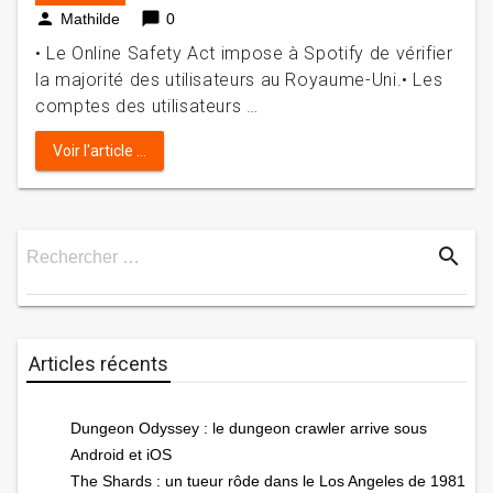
person
chat_bubble
Mathilde
0
• Le Online Safety Act impose à Spotify de vérifier
la majorité des utilisateurs au Royaume-Uni.• Les
comptes des utilisateurs …
Voir l'article ...
search
Rechercher …
Rechercher
Articles récents
Dungeon Odyssey : le dungeon crawler arrive sous
Android et iOS
The Shards : un tueur rôde dans le Los Angeles de 1981