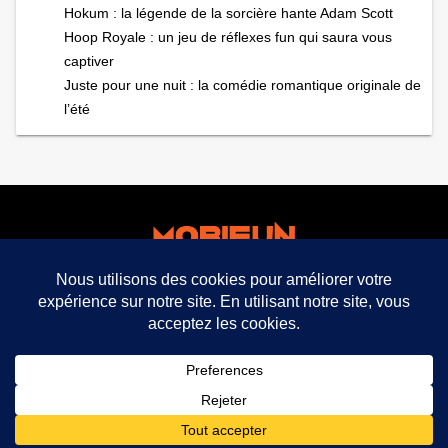
Hokum : la légende de la sorcière hante Adam Scott
Hoop Royale : un jeu de réflexes fun qui saura vous
captiver
Juste pour une nuit : la comédie romantique originale de
l’été
facebook
twitter
mobifun ©
Mentions légales CGU CGV
Politique de
confidentialité
expand_less
2021