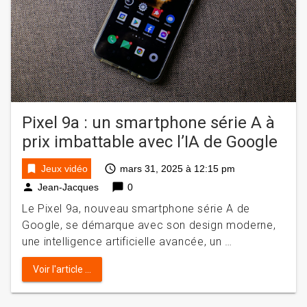
Pixel 9a : un smartphone série A à
prix imbattable avec l’IA de Google
bookmark
access_time
Jeux vidéo
mars 31, 2025 à 12:15 pm
person
chat_bubble
Jean-Jacques
0
Le Pixel 9a, nouveau smartphone série A de
Google, se démarque avec son design moderne,
une intelligence artificielle avancée, un …
Voir l'article ...