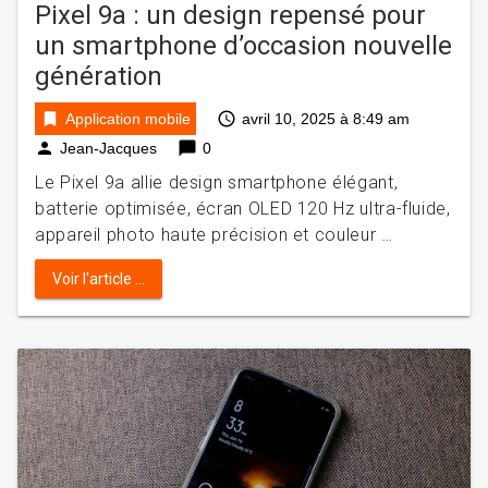
Pixel 9a : un design repensé pour
un smartphone d’occasion nouvelle
génération
bookmark
access_time
Application mobile
avril 10, 2025 à 8:49 am
person
chat_bubble
Jean-Jacques
0
Le Pixel 9a allie design smartphone élégant,
batterie optimisée, écran OLED 120 Hz ultra-fluide,
appareil photo haute précision et couleur …
Voir l'article ...