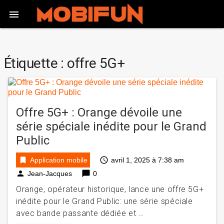

Étiquette :
offre 5G+
Offre 5G+ : Orange dévoile une
série spéciale inédite pour le Grand
Public
bookmark
access_time
Application mobile
avril 1, 2025 à 7:38 am
person
chat_bubble
Jean-Jacques
0
Orange, opérateur historique, lance une offre 5G+
inédite pour le Grand Public: une série spéciale
avec bande passante dédiée et …