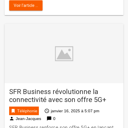
Voir l'article ...
SFR Business révolutionne la
connectivité avec son offre 5G+
bookmark
access_time
Téléphonie
janvier 16, 2025 à 5:07 pm
person
chat_bubble
Jean-Jacques
0
SFR Business renforce son offre 5G+ en lançant