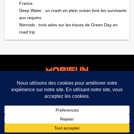
France
Deep Water : un crash en plein océan livre les survivants
aux requins
Nimrods : trois ados sur les traces de Green Day en
road trip
facebook
twitter
mobifun ©
Mentions légales CGU CGV
Politique de
confidentialité
expand_less
2021