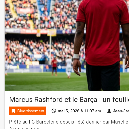
Marcus Rashford et le Barça : un feuill
bookmark
access_time
person
Divertissement
mai 5, 2026 à 11:07 am
Jean-Ja
Prêté au FC Barcelone depuis l’été dernier par Manches
Alors que son …