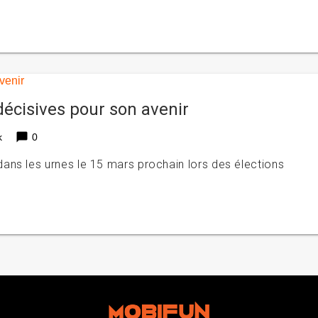
décisives pour son avenir
chat_bubble
k
0
ans les urnes le 15 mars prochain lors des élections