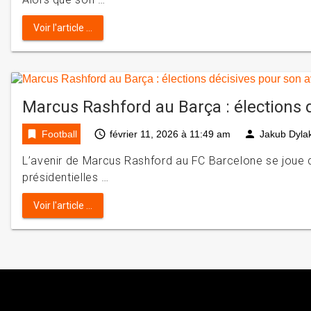
Voir l'article ...
Marcus Rashford au Barça : élections 
bookmark
access_time
person
Football
février 11, 2026 à 11:49 am
Jakub Dyla
L’avenir de Marcus Rashford au FC Barcelone se joue d
présidentielles …
Voir l'article ...