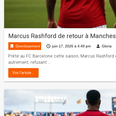
Marcus Rashford de retour à Manchest
bookmark
access_time
person
Divertissement
juin 17, 2026 à 4:49 pm
Gloria
Prêté au FC Barcelone cette saison, Marcus Rashford es
autrement, refusant …
Voir l'article ...