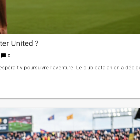
er United ?
chat_bubble
0
pérait y poursuivre l’aventure. Le club catalan en a décid