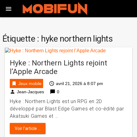

Étiquette :
hyke northern lights
Hyke : Northern Lights rejoint
l’Apple Arcade
bookmark
access_time
Jeux mobile
avril 21, 2026 à 8:07 pm
person
chat_bubble
Jean-Jacques
0
Hyke : Northern Lights est un RPG en 2D
développé par Blast Edge Games et co-édité par
Akatsuki Games et …
Voir l'article ...