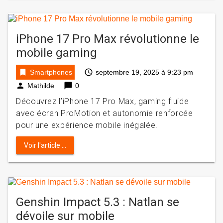
iPhone 17 Pro Max révolutionne le
mobile gaming
bookmark
access_time
Smartphones
septembre 19, 2025 à 9:23 pm
person
chat_bubble
Mathilde
0
Découvrez l’iPhone 17 Pro Max, gaming fluide
avec écran ProMotion et autonomie renforcée
pour une expérience mobile inégalée.
Voir l'article ...
Genshin Impact 5.3 : Natlan se
dévoile sur mobile