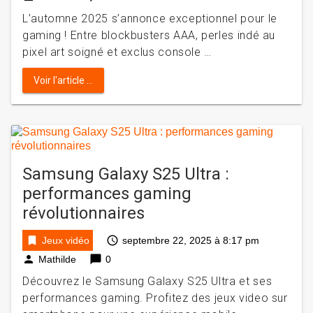
L’automne 2025 s’annonce exceptionnel pour le
gaming ! Entre blockbusters AAA, perles indé au
pixel art soigné et exclus console …
Voir l'article ...
Samsung Galaxy S25 Ultra :
performances gaming
révolutionnaires
bookmark
access_time
Jeux vidéo
septembre 22, 2025 à 8:17 pm
person
chat_bubble
Mathilde
0
Découvrez le Samsung Galaxy S25 Ultra et ses
performances gaming. Profitez des jeux video sur