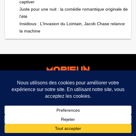
captiver
Juste pour une nuit : la comédie romantique originale de
l’été
Insidious : L’Invasion du Lointain, Jacob Chase relance
la machine
facebook
twitter
mobifun ©
Mentions légales CGU CGV
Politique de
confidentialité
expand_less
2021