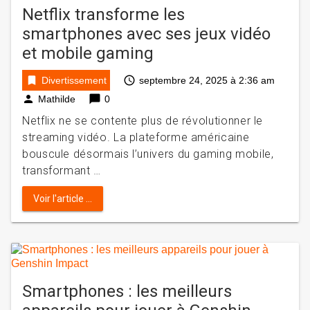
Netflix transforme les
smartphones avec ses jeux vidéo
et mobile gaming
bookmark
access_time
Divertissement
septembre 24, 2025 à 2:36 am
person
chat_bubble
Mathilde
0
Netflix ne se contente plus de révolutionner le
streaming vidéo. La plateforme américaine
bouscule désormais l’univers du gaming mobile,
transformant …
Voir l'article ...
Smartphones : les meilleurs