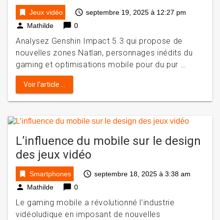
bookmark
access_time
Jeux vidéo
septembre 19, 2025 à 12:27 pm
person
chat_bubble
Mathilde
0
Analysez Genshin Impact 5.3 qui propose de
nouvelles zones Natlan, personnages inédits du
gaming et optimisations mobile pour du pur …
Voir l'article ...
L’influence du mobile sur le design
des jeux vidéo
bookmark
access_time
Smartphones
septembre 18, 2025 à 3:38 am
person
chat_bubble
Mathilde
0
Le gaming mobile a révolutionné l’industrie
vidéoludique en imposant de nouvelles