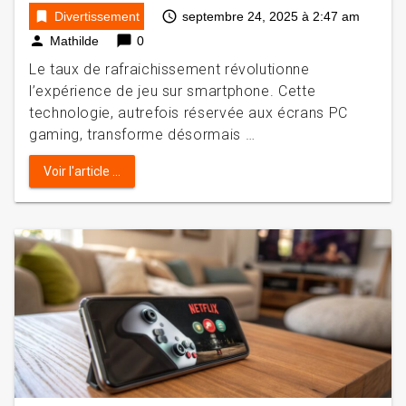
bookmark
access_time
Divertissement
septembre 24, 2025 à 2:47 am
person
chat_bubble
Mathilde
0
Le taux de rafraichissement révolutionne
l’expérience de jeu sur smartphone. Cette
technologie, autrefois réservée aux écrans PC
gaming, transforme désormais …
Voir l'article ...