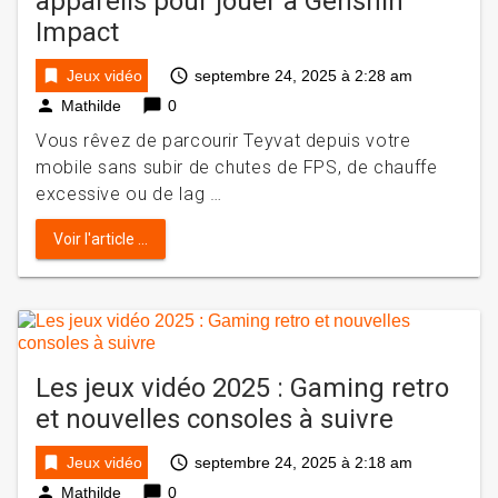
appareils pour jouer à Genshin
Impact
bookmark
access_time
Jeux vidéo
septembre 24, 2025 à 2:28 am
person
chat_bubble
Mathilde
0
Vous rêvez de parcourir Teyvat depuis votre
mobile sans subir de chutes de FPS, de chauffe
excessive ou de lag …
Voir l'article ...
Les jeux vidéo 2025 : Gaming retro
et nouvelles consoles à suivre
bookmark
access_time
Jeux vidéo
septembre 24, 2025 à 2:18 am
person
chat_bubble
Mathilde
0