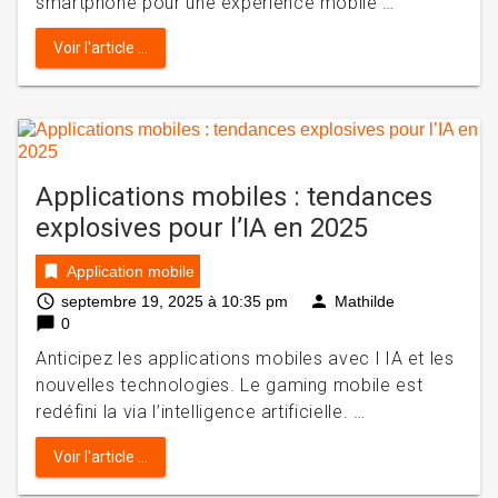
smartphone pour une expérience mobile …
Voir l'article ...
Applications mobiles : tendances
explosives pour l’IA en 2025
bookmark
Application mobile
access_time
person
septembre 19, 2025 à 10:35 pm
Mathilde
chat_bubble
0
Anticipez les applications mobiles avec l IA et les
nouvelles technologies. Le gaming mobile est
redéfini la via l’intelligence artificielle. …
Voir l'article ...