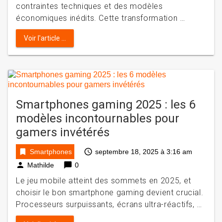
contraintes techniques et des modèles
économiques inédits. Cette transformation …
Voir l'article ...
Smartphones gaming 2025 : les 6
modèles incontournables pour
gamers invétérés
bookmark
access_time
Smartphones
septembre 18, 2025 à 3:16 am
person
chat_bubble
Mathilde
0
Le jeu mobile atteint des sommets en 2025, et
choisir le bon smartphone gaming devient crucial.
Processeurs surpuissants, écrans ultra-réactifs, …