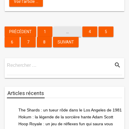
Voir l'article ...
Pagination
PRÉCÉDENT
1
…
4
5
6
7
8
SUIVANT
des
publications
search
Rechercher …
Rechercher
Articles récents
The Shards : un tueur rôde dans le Los Angeles de 1981
Hokum : la légende de la sorcière hante Adam Scott
Hoop Royale : un jeu de réflexes fun qui saura vous