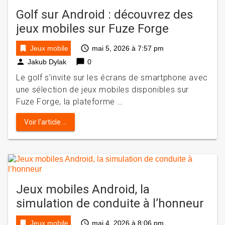
Golf sur Android : découvrez des
jeux mobiles sur Fuze Forge
bookmark
access_time
Jeux mobile
mai 5, 2026 à 7:57 pm
person
chat_bubble
Jakub Dylak
0
Le golf s’invite sur les écrans de smartphone avec
une sélection de jeux mobiles disponibles sur
Fuze Forge, la plateforme …
Voir l'article ...
Jeux mobiles Android, la
simulation de conduite à l’honneur
bookmark
access_time
Jeux mobile
mai 4, 2026 à 8:06 pm