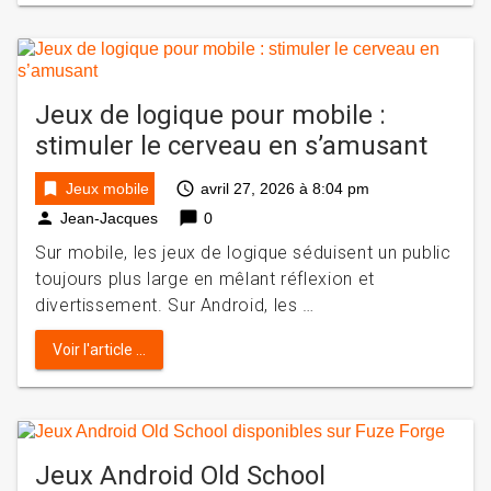
Jeux de logique pour mobile :
stimuler le cerveau en s’amusant
bookmark
access_time
Jeux mobile
avril 27, 2026 à 8:04 pm
person
chat_bubble
Jean-Jacques
0
Sur mobile, les jeux de logique séduisent un public
toujours plus large en mêlant réflexion et
divertissement. Sur Android, les …
Voir l'article ...
Jeux Android Old School