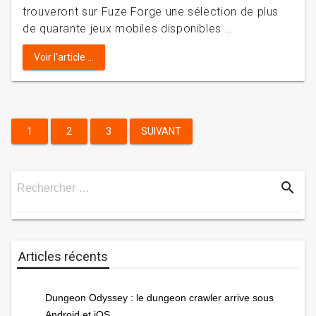
trouveront sur Fuze Forge une sélection de plus
de quarante jeux mobiles disponibles …
Voir l'article ...
Pagination
1
2
3
SUIVANT
des
search
Rechercher …
publications
Rechercher
Articles récents
Dungeon Odyssey : le dungeon crawler arrive sous
Android et iOS