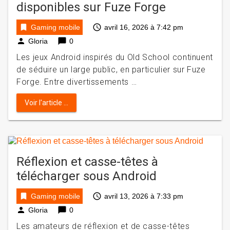
disponibles sur Fuze Forge
bookmark
access_time
Gaming mobile
avril 16, 2026 à 7:42 pm
person
chat_bubble
Gloria
0
Les jeux Android inspirés du Old School continuent
de séduire un large public, en particulier sur Fuze
Forge. Entre divertissements …
Voir l'article ...
Réflexion et casse-têtes à
télécharger sous Android
bookmark
access_time
Gaming mobile
avril 13, 2026 à 7:33 pm
person
chat_bubble
Gloria
0
Les amateurs de réflexion et de casse-têtes