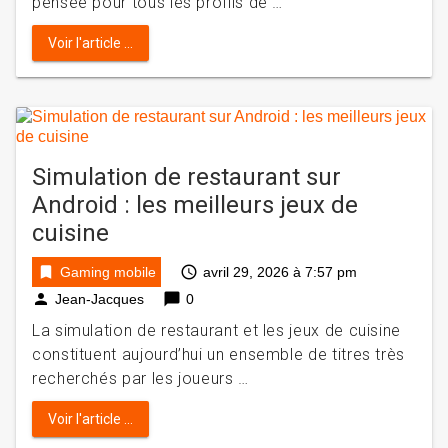
pensée pour tous les profils de …
Voir l'article ...
Simulation de restaurant sur
Android : les meilleurs jeux de
cuisine
bookmark
access_time
Gaming mobile
avril 29, 2026 à 7:57 pm
person
chat_bubble
Jean-Jacques
0
La simulation de restaurant et les jeux de cuisine
constituent aujourd’hui un ensemble de titres très
recherchés par les joueurs …
Voir l'article ...