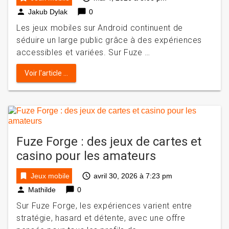
person
chat_bubble
Jakub Dylak
0
Les jeux mobiles sur Android continuent de
séduire un large public grâce à des expériences
accessibles et variées. Sur Fuze …
Voir l'article ...
Fuze Forge : des jeux de cartes et
casino pour les amateurs
bookmark
access_time
Jeux mobile
avril 30, 2026 à 7:23 pm
person
chat_bubble
Mathilde
0
Sur Fuze Forge, les expériences varient entre
stratégie, hasard et détente, avec une offre