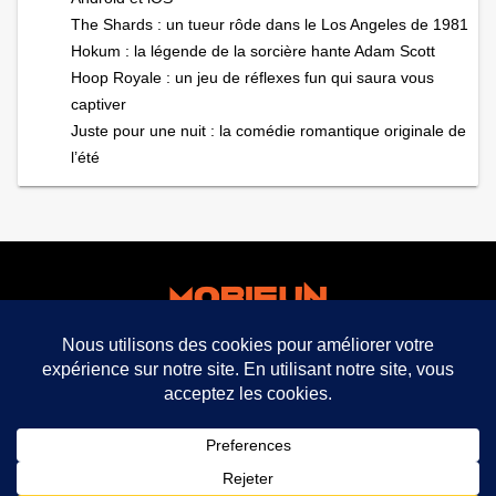
The Shards : un tueur rôde dans le Los Angeles de 1981
Hokum : la légende de la sorcière hante Adam Scott
Hoop Royale : un jeu de réflexes fun qui saura vous
captiver
Juste pour une nuit : la comédie romantique originale de
l’été
facebook
twitter
mobifun ©
Mentions légales CGU CGV
Politique de
confidentialité
expand_less
2021