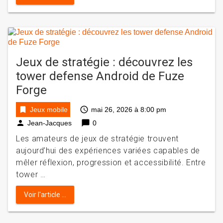
Jeux de stratégie : découvrez les
tower defense Android de Fuze
Forge
bookmark
access_time
Jeux mobile
mai 26, 2026 à 8:00 pm
person
chat_bubble
Jean-Jacques
0
Les amateurs de jeux de stratégie trouvent
aujourd’hui des expériences variées capables de
mêler réflexion, progression et accessibilité. Entre
tower …
Voir l'article ...