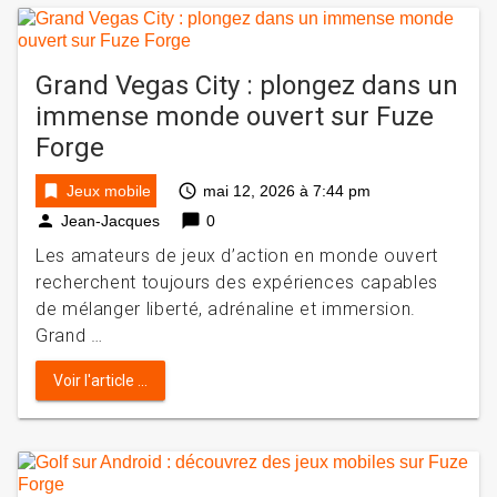
Grand Vegas City : plongez dans un
immense monde ouvert sur Fuze
Forge
bookmark
access_time
Jeux mobile
mai 12, 2026 à 7:44 pm
person
chat_bubble
Jean-Jacques
0
Les amateurs de jeux d’action en monde ouvert
recherchent toujours des expériences capables
de mélanger liberté, adrénaline et immersion.
Grand …
Voir l'article ...