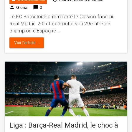
person
chat_bubble
Gloria
0
Le FC Barcelone a remporté le Clasico face au
Real Madrid 2-0 et décroché son 29e titre de
champion d’Espagne …
Voir l'article ...
Liga : Barça-Real Madrid, le choc à