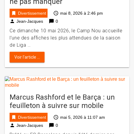
ne pas manquer
bookmark
access_time
Divertissement
mai 8, 2026 à 2:46 pm
person
chat_bubble
Jean-Jacques
0
Ce dimanche 10 mai 2026, le Camp Nou accueille
l’une des affiches les plus attendues de la saison
de Liga …
Voir l'article ...
Marcus Rashford et le Barça : un
feuilleton à suivre sur mobile
bookmark
access_time
Divertissement
mai 5, 2026 à 11:07 am
person
chat_bubble
Jean-Jacques
0