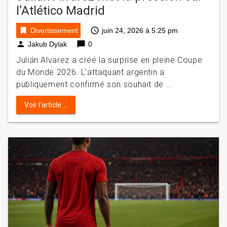
l’Atlético Madrid
bookmark
access_time
Divertissement
juin 24, 2026 à 5:25 pm
person
chat_bubble
Jakub Dylak
0
Julián Alvarez a créé la surprise en pleine Coupe
du Monde 2026. L’attaquant argentin a
publiquement confirmé son souhait de …
Voir l'article ...