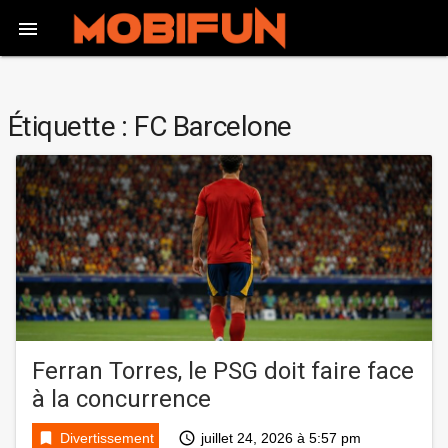

Étiquette :
FC Barcelone
Ferran Torres, le PSG doit faire face
à la concurrence
bookmark
access_time
Divertissement
juillet 24, 2026 à 5:57 pm