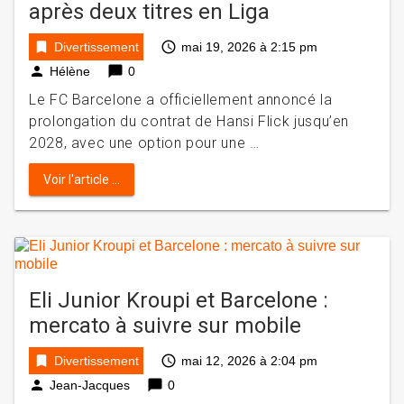
après deux titres en Liga
bookmark
access_time
Divertissement
mai 19, 2026 à 2:15 pm
person
chat_bubble
Hélène
0
Le FC Barcelone a officiellement annoncé la
prolongation du contrat de Hansi Flick jusqu’en
2028, avec une option pour une …
Voir l'article ...
Eli Junior Kroupi et Barcelone :
mercato à suivre sur mobile
bookmark
access_time
Divertissement
mai 12, 2026 à 2:04 pm
person
chat_bubble
Jean-Jacques
0