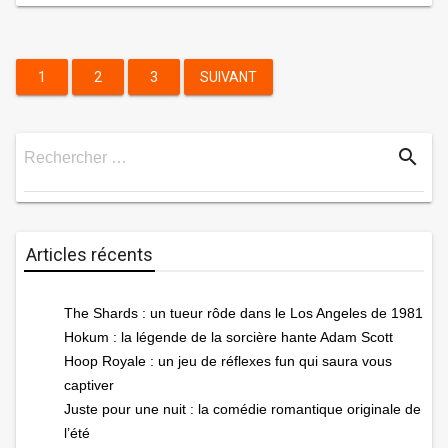
Pagination
1
2
3
SUIVANT
des
search
Rechercher …
publications
Rechercher
Articles récents
The Shards : un tueur rôde dans le Los Angeles de 1981
Hokum : la légende de la sorcière hante Adam Scott
Hoop Royale : un jeu de réflexes fun qui saura vous
captiver
Juste pour une nuit : la comédie romantique originale de
l’été