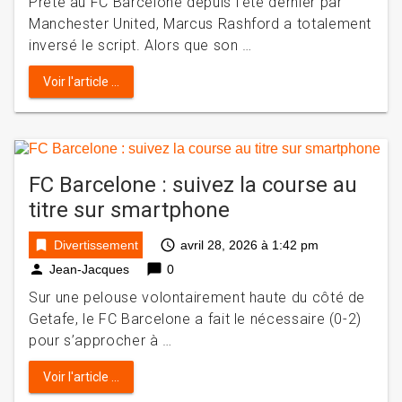
Prêté au FC Barcelone depuis l’été dernier par
Manchester United, Marcus Rashford a totalement
inversé le script. Alors que son …
Voir l'article ...
FC Barcelone : suivez la course au
titre sur smartphone
bookmark
access_time
Divertissement
avril 28, 2026 à 1:42 pm
person
chat_bubble
Jean-Jacques
0
Sur une pelouse volontairement haute du côté de
Getafe, le FC Barcelone a fait le nécessaire (0-2)
pour s’approcher à …
Voir l'article ...