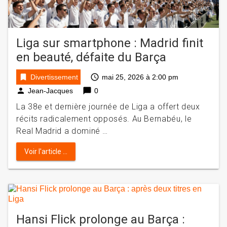
Liga sur smartphone : Madrid finit
en beauté, défaite du Barça
bookmark
access_time
Divertissement
mai 25, 2026 à 2:00 pm
person
chat_bubble
Jean-Jacques
0
La 38e et dernière journée de Liga a offert deux
récits radicalement opposés. Au Bernabéu, le
Real Madrid a dominé …
Voir l'article ...
Hansi Flick prolonge au Barça :