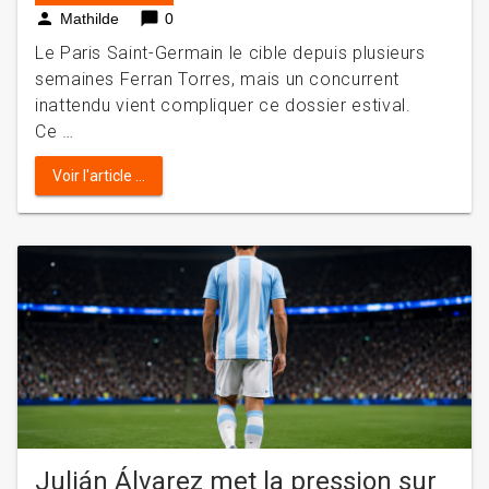
person
chat_bubble
Mathilde
0
Le Paris Saint-Germain le cible depuis plusieurs
semaines Ferran Torres, mais un concurrent
inattendu vient compliquer ce dossier estival.
Ce …
Voir l'article ...
Julián Álvarez met la pression sur