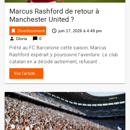
Marcus Rashford de retour à
Manchester United ?
bookmark
access_time
Divertissement
juin 17, 2026 à 4:49 pm
person
chat_bubble
Gloria
0
Prêté au FC Barcelone cette saison, Marcus
Rashford espérait y poursuivre l’aventure. Le club
catalan en a décidé autrement, refusant …
Voir l'article ...