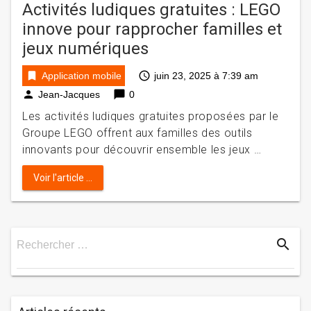
Activités ludiques gratuites : LEGO
innove pour rapprocher familles et
jeux numériques
bookmark
access_time
Application mobile
juin 23, 2025 à 7:39 am
person
chat_bubble
Jean-Jacques
0
Les activités ludiques gratuites proposées par le
Groupe LEGO offrent aux familles des outils
innovants pour découvrir ensemble les jeux …
Voir l'article ...
search
Rechercher …
Rechercher