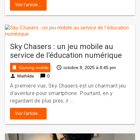
Voir l'article ...
Sky Chasers : un jeu mobile au
service de l’éducation numérique
bookmark
access_time
Gaming mobile
octobre 8, 2025 à 8:45 pm
person
chat_bubble
Mathilde
0
À première vue, Sky Chasers est un charmant jeu
d’aventure pour smartphone. Pourtant, en y
regardant de plus près, il …
Voir l'article ...