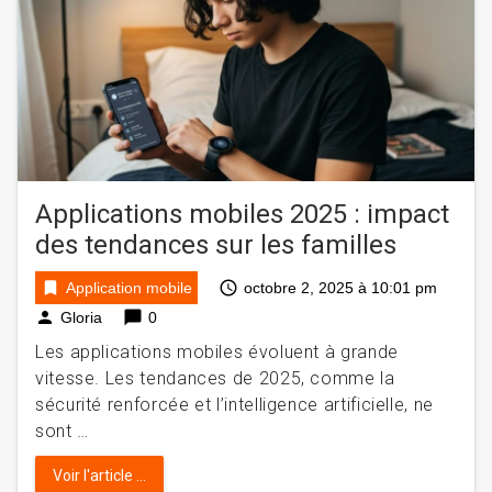
Applications mobiles 2025 : impact
des tendances sur les familles
bookmark
access_time
Application mobile
octobre 2, 2025 à 10:01 pm
person
chat_bubble
Gloria
0
Les applications mobiles évoluent à grande
vitesse. Les tendances de 2025, comme la
sécurité renforcée et l’intelligence artificielle, ne
sont …
Voir l'article ...