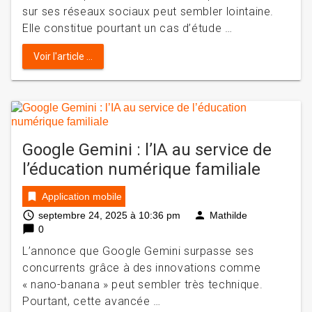
sur ses réseaux sociaux peut sembler lointaine.
Elle constitue pourtant un cas d’étude …
Voir l'article ...
Google Gemini : l’IA au service de
l’éducation numérique familiale
bookmark
Application mobile
access_time
person
septembre 24, 2025 à 10:36 pm
Mathilde
chat_bubble
0
L’annonce que Google Gemini surpasse ses
concurrents grâce à des innovations comme
« nano-banana » peut sembler très technique.
Pourtant, cette avancée …