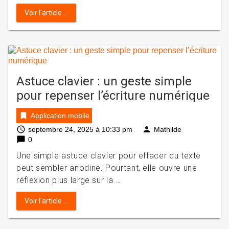
Voir l'article ...
Astuce clavier : un geste simple
pour repenser l’écriture numérique
bookmark
Application mobile
access_time
person
septembre 24, 2025 à 10:33 pm
Mathilde
chat_bubble
0
Une simple astuce clavier pour effacer du texte
peut sembler anodine. Pourtant, elle ouvre une
réflexion plus large sur la …
Voir l'article ...