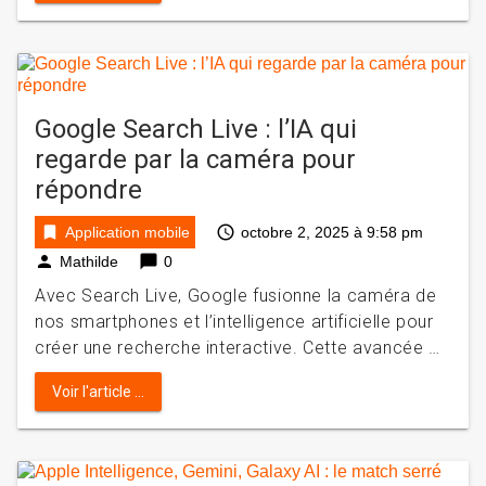
Google Search Live : l’IA qui
regarde par la caméra pour
répondre
bookmark
access_time
Application mobile
octobre 2, 2025 à 9:58 pm
person
chat_bubble
Mathilde
0
Avec Search Live, Google fusionne la caméra de
nos smartphones et l’intelligence artificielle pour
créer une recherche interactive. Cette avancée …
Voir l'article ...