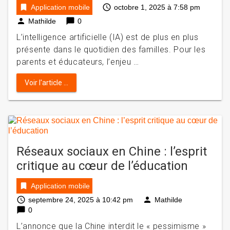
bookmark
access_time
Application mobile
octobre 1, 2025 à 7:58 pm
person
chat_bubble
Mathilde
0
L’intelligence artificielle (IA) est de plus en plus
présente dans le quotidien des familles. Pour les
parents et éducateurs, l’enjeu …
Voir l'article ...
Réseaux sociaux en Chine : l’esprit
critique au cœur de l’éducation
bookmark
Application mobile
access_time
person
septembre 24, 2025 à 10:42 pm
Mathilde
chat_bubble
0
L’annonce que la Chine interdit le « pessimisme »