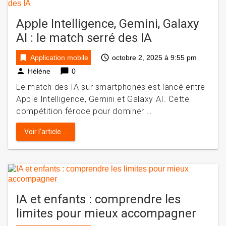
Apple Intelligence, Gemini, Galaxy
AI : le match serré des IA
bookmark
access_time
Application mobile
octobre 2, 2025 à 9:55 pm
person
chat_bubble
Hélène
0
Le match des IA sur smartphones est lancé entre
Apple Intelligence, Gemini et Galaxy AI. Cette
compétition féroce pour dominer …
Voir l'article ...
IA et enfants : comprendre les
limites pour mieux accompagner