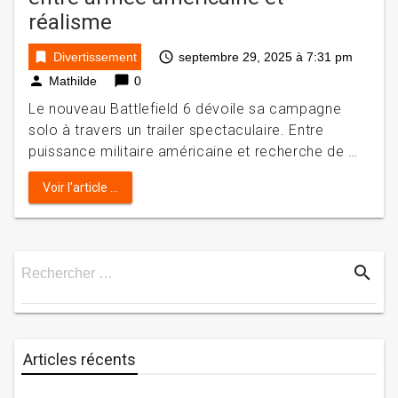
réalisme
bookmark
access_time
Divertissement
septembre 29, 2025 à 7:31 pm
person
chat_bubble
Mathilde
0
Le nouveau Battlefield 6 dévoile sa campagne
solo à travers un trailer spectaculaire. Entre
puissance militaire américaine et recherche de …
Voir l'article ...
search
Rechercher …
Rechercher
Articles récents