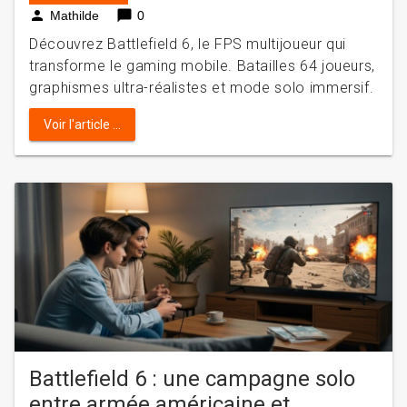
person
chat_bubble
Mathilde
0
Découvrez Battlefield 6, le FPS multijoueur qui
transforme le gaming mobile. Batailles 64 joueurs,
graphismes ultra-réalistes et mode solo immersif.
Voir l'article ...
Battlefield 6 : une campagne solo
entre armée américaine et