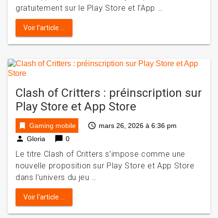
gratuitement sur le Play Store et l’App …
Voir l'article ...
Clash of Critters : préinscription sur
Play Store et App Store
bookmark
access_time
Gaming mobile
mars 26, 2026 à 6:36 pm
person
chat_bubble
Gloria
0
Le titre Clash of Critters s’impose comme une
nouvelle proposition sur Play Store et App Store
dans l’univers du jeu …
Voir l'article ...