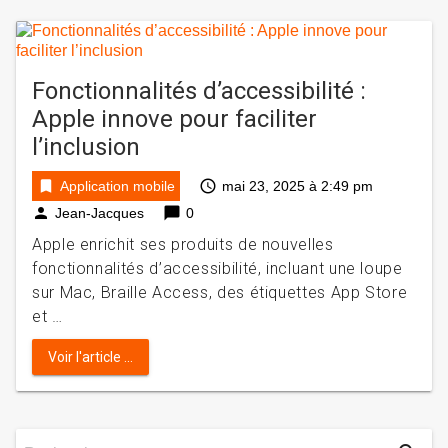
Fonctionnalités d’accessibilité :
Apple innove pour faciliter
l’inclusion
bookmark
access_time
Application mobile
mai 23, 2025 à 2:49 pm
person
chat_bubble
Jean-Jacques
0
Apple enrichit ses produits de nouvelles
fonctionnalités d’accessibilité, incluant une loupe
sur Mac, Braille Access, des étiquettes App Store
et …
Voir l'article ...