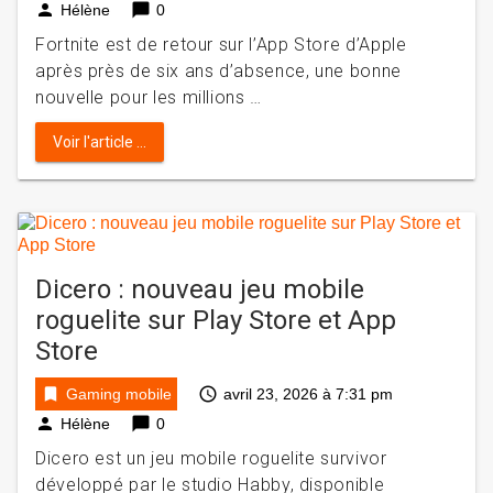
person
chat_bubble
Hélène
0
Fortnite est de retour sur l’App Store d’Apple
après près de six ans d’absence, une bonne
nouvelle pour les millions …
Voir l'article ...
Dicero : nouveau jeu mobile
roguelite sur Play Store et App
Store
bookmark
access_time
Gaming mobile
avril 23, 2026 à 7:31 pm
person
chat_bubble
Hélène
0
Dicero est un jeu mobile roguelite survivor
développé par le studio Habby, disponible