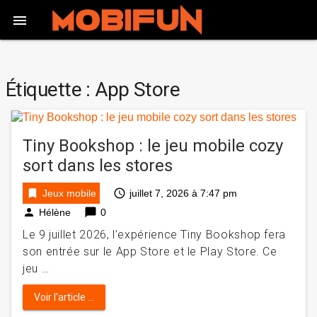

Étiquette :
App Store
Tiny Bookshop : le jeu mobile cozy
sort dans les stores
bookmark
access_time
Jeux mobile
juillet 7, 2026 à 7:47 pm
person
chat_bubble
Hélène
0
Le 9 juillet 2026, l’expérience Tiny Bookshop fera
son entrée sur le App Store et le Play Store. Ce
jeu …
Voir l'article ...