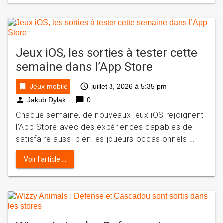
Jeux iOS, les sorties à tester cette
semaine dans l’App Store
bookmark
access_time
Jeux mobile
juillet 3, 2026 à 5:35 pm
person
chat_bubble
Jakub Dylak
0
Chaque semaine, de nouveaux jeux iOS rejoignent
l’App Store avec des expériences capables de
satisfaire aussi bien les joueurs occasionnels …
Voir l'article ...