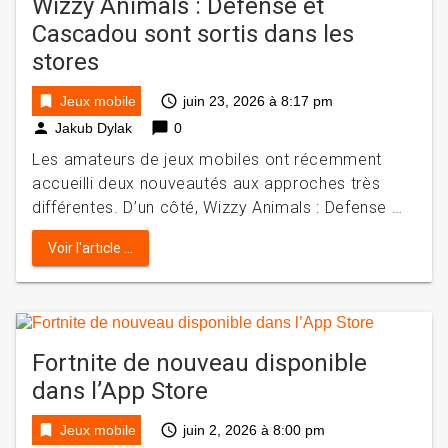
Wizzy Animals : Defense et
Cascadou sont sortis dans les
stores
bookmark
access_time
Jeux mobile
juin 23, 2026 à 8:17 pm
person
chat_bubble
Jakub Dylak
0
Les amateurs de jeux mobiles ont récemment
accueilli deux nouveautés aux approches très
différentes. D’un côté, Wizzy Animals : Defense …
Voir l'article ...
Fortnite de nouveau disponible
dans l’App Store
bookmark
access_time
Jeux mobile
juin 2, 2026 à 8:00 pm