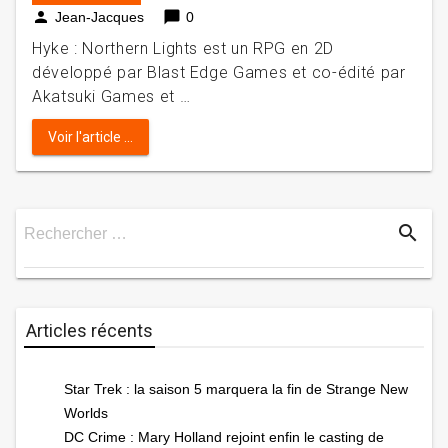
person
chat_bubble
Jean-Jacques
0
Hyke : Northern Lights est un RPG en 2D
développé par Blast Edge Games et co-édité par
Akatsuki Games et …
Voir l'article ...
search
Rechercher …
Rechercher
Articles récents
Star Trek : la saison 5 marquera la fin de Strange New
Worlds
DC Crime : Mary Holland rejoint enfin le casting de