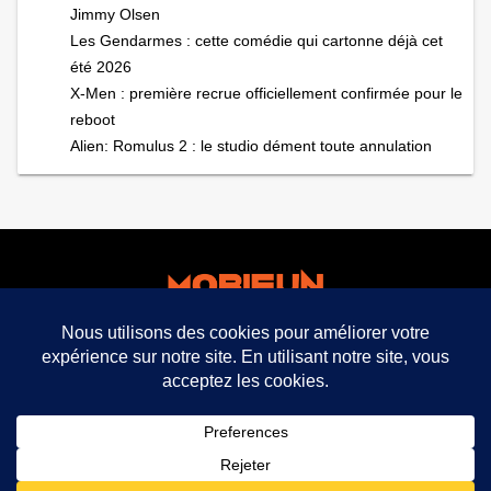
Jimmy Olsen
Les Gendarmes : cette comédie qui cartonne déjà cet
été 2026
X-Men : première recrue officiellement confirmée pour le
reboot
Alien: Romulus 2 : le studio dément toute annulation
facebook
twitter
mobifun ©
Mentions légales CGU CGV
Politique de
confidentialité
expand_less
2021