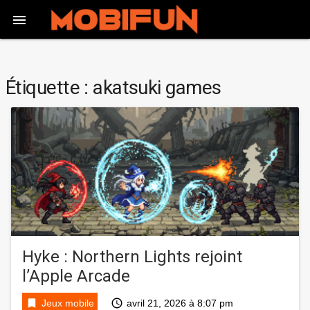

Étiquette :
akatsuki games
Hyke : Northern Lights rejoint
l’Apple Arcade
bookmark
access_time
Jeux mobile
avril 21, 2026 à 8:07 pm