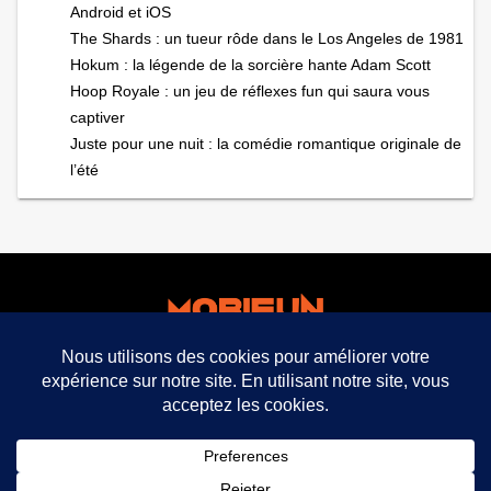
Android et iOS
The Shards : un tueur rôde dans le Los Angeles de 1981
Hokum : la légende de la sorcière hante Adam Scott
Hoop Royale : un jeu de réflexes fun qui saura vous
captiver
Juste pour une nuit : la comédie romantique originale de
l’été
facebook
twitter
mobifun ©
Mentions légales CGU CGV
Politique de
confidentialité
expand_less