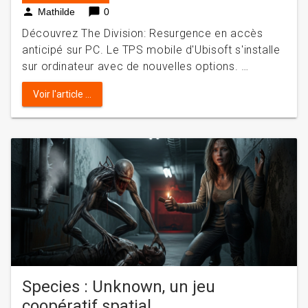
person
chat_bubble
Mathilde
0
Découvrez The Division: Resurgence en accès
anticipé sur PC. Le TPS mobile d'Ubisoft s'installe
sur ordinateur avec de nouvelles options. …
Voir l'article ...
Species : Unknown, un jeu
coopératif spatial