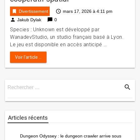
bookmark
access_time
Divertissement
mars 17, 2026 à 4:11 pm
person
chat_bubble
Jakub Dylak
0
Species : Unknown est développé par
WanadevStudio, un studio français basé à Lyon.
Le jeu est disponible en accès anticipé …
Voir l'article ...
search
Rechercher …
Rechercher
Articles récents
Dungeon Odyssey : le dungeon crawler arrive sous