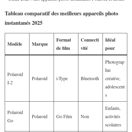
Tableau comparatif des meilleurs appareils photo
instantanés 2025
Format
Connecti
Idéal
Modèle
Marque
de film
vité
pour
Photograp
hie
Polaroid
Polaroid
i-Type
Bluetooth
créative,
I-2
adolescent
s
Enfants,
Polaroid
Polaroid
Go Film
Non
activités
Go
scolaires