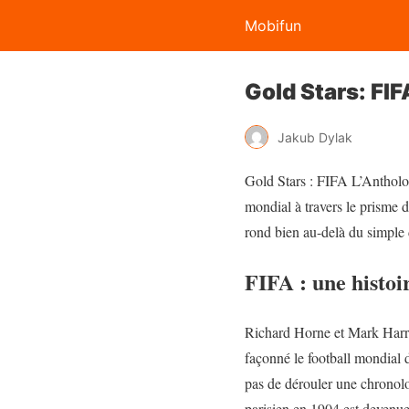
Mobifun
Gold Stars: FIF
Jakub Dylak
Gold Stars : FIFA L’Antholo
mondial à travers le prisme 
rond bien au-delà du simple 
FIFA : une histoi
Richard Horne et Mark Harrow
façonné le football mondial
pas de dérouler une chronolo
parisien en 1904 est devenue l