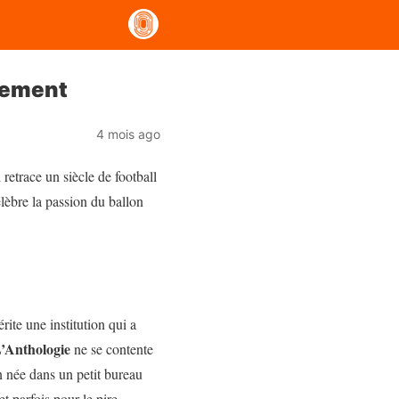
trement
4 mois ago
etrace un siècle de football
lèbre la passion du ballon
ite une institution qui a
L’Anthologie
ne se contente
n née dans un petit bureau
t parfois pour le pire.