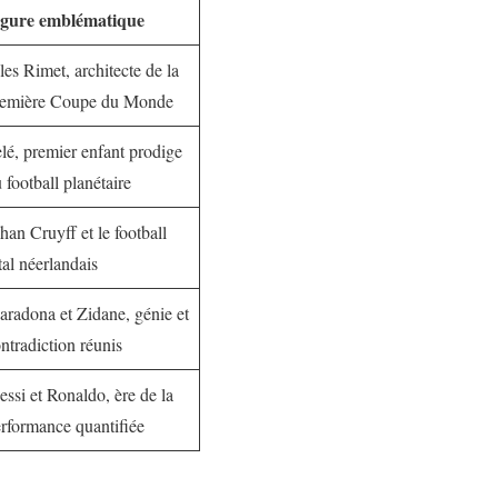
igure emblématique
les Rimet, architecte de la
remière Coupe du Monde
lé, premier enfant prodige
 football planétaire
han Cruyff et le football
tal néerlandais
radona et Zidane, génie et
ntradiction réunis
ssi et Ronaldo, ère de la
rformance quantifiée