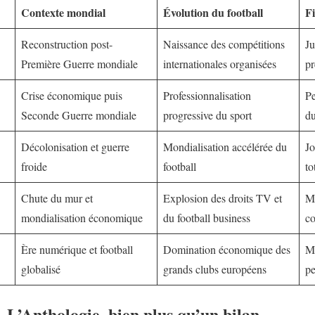
Contexte mondial
Évolution du football
F
Reconstruction post-
Naissance des compétitions
Ju
Première Guerre mondiale
internationales organisées
p
Crise économique puis
Professionnalisation
Pe
Seconde Guerre mondiale
progressive du sport
du
Décolonisation et guerre
Mondialisation accélérée du
Jo
froide
football
to
Chute du mur et
Explosion des droits TV et
Ma
mondialisation économique
du football business
co
Ère numérique et football
Domination économique des
Me
globalisé
grands clubs européens
pe
 L’Anthologie, bien plus qu’un bilan