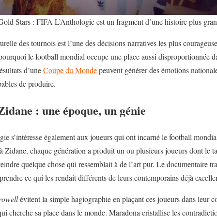
old Stars : FIFA L’Anthologie est un fragment d’une histoire plus gra
lturelle des tournois est l’une des décisions narratives les plus courageu
ourquoi le football mondial occupe une place aussi disproportionnée da
résultats d’une
Coupe du Monde
peuvent générer des émotions nationale
ables de produire.
Zidane : une époque, un génie
ie s’intéresse également aux joueurs qui ont incarné le football mondia
 Zidane, chaque génération a produit un ou plusieurs joueurs dont le ta
eindre quelque chose qui ressemblait à de l’art pur. Le documentaire tra
prendre ce qui les rendait différents de leurs contemporains déjà excelle
owell
évitent la simple hagiographie en plaçant ces joueurs dans leur con
ui cherche sa place dans le monde. Maradona cristallise les contradict