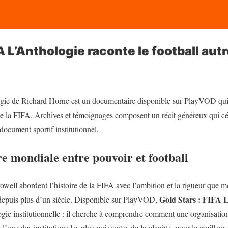
A L’Anthologie raconte le football au
gie de Richard Horne est un documentaire disponible sur PlayVOD qui r
de la FIFA. Archives et témoignages composent un récit généreux qui cé
document sportif institutionnel.
re mondiale entre pouvoir et football
ell abordent l’histoire de la FIFA avec l’ambition et la rigueur que mér
Gold Stars : FIFA 
 depuis plus d’un siècle. Disponible sur PlayVOD,
gie institutionnelle : il cherche à comprendre comment une organisatio
’une des institutions les plus puissantes de la planète, pour le meilleur e