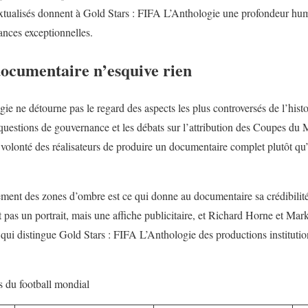
extualisés donnent à Gold Stars : FIFA L’Anthologie une profondeur hu
nces exceptionnelles.
documentaire n’esquive rien
ie ne détourne pas le regard des aspects les plus controversés de l’
hist
 questions de gouvernance et les débats sur l’attribution des Coupes d
 volonté des réalisateurs de produire un documentaire complet plutôt qu
tement des zones d’ombre est ce qui donne au documentaire sa crédibilité
t pas un portrait, mais une affiche publicitaire, et Richard Horne et Ma
 qui distingue Gold Stars : FIFA L’Anthologie des productions institution
 du football mondial