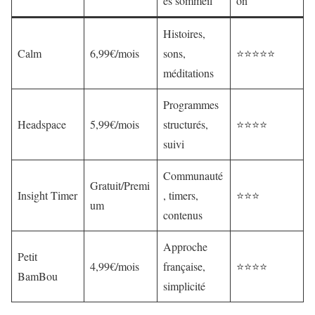
és sommeil
on
Histoires,
Calm
6,99€/mois
sons,
⭐⭐⭐⭐⭐
méditations
Programmes
Headspace
5,99€/mois
structurés,
⭐⭐⭐⭐
suivi
Communauté
Gratuit/Premi
Insight Timer
, timers,
⭐⭐⭐
um
contenus
Approche
Petit
4,99€/mois
française,
⭐⭐⭐⭐
BamBou
simplicité