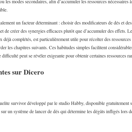
 ou les modes secondaires, afin d’accumuler les ressources nécessaires à
ible.
alement un facteur déterminant : choisir des modificateurs de dés et de
t de créer des synergies efficaces plutôt que d’accumuler des effets. L
x déjà complétés, est particulièrement utile pour
récolter des ressources
er les chapitres suivants. Ces habitudes simples facilitent considérabl
 difficulté peut se révéler exigeante pour obtenir certaines ressources rar
ntes sur Dicero
?
uelite survivor développé par le studio Habby, disponible gratuitement 
sur un système de lancer de dés qui détermine les dégâts infligés lors 