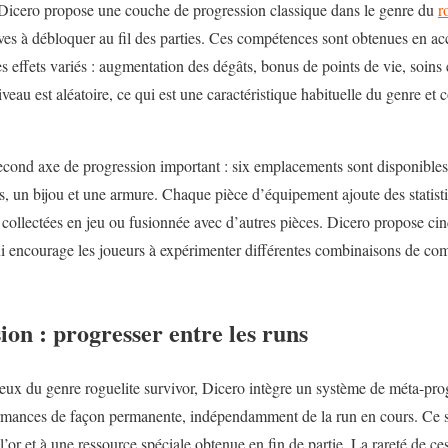
Dicero propose une couche de progression classique dans le genre du
r
ves à débloquer au fil des parties. Ces compétences sont obtenues en a
s effets variés : augmentation des dégâts, bonus de points de vie, soins
au est aléatoire, ce qui est une caractéristique habituelle du genre et c
econd axe de progression important : six emplacements sont disponibles
es, un bijou et une armure. Chaque pièce d’équipement ajoute des statisti
 collectées en jeu ou fusionnée avec d’autres pièces. Dicero propose ci
ui encourage les joueurs à expérimenter différentes combinaisons de co
on : progresser entre les runs
eux du genre roguelite survivor, Dicero intègre un système de méta-pro
ormances de façon permanente, indépendamment de la run en cours. Ce 
l’or et à une ressource spéciale obtenue en fin de partie. La rareté de ces