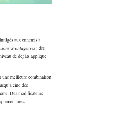
infligés aux ennemis à
isons avantageuses
: des
 niveau de dégâts appliqué.
ter une meilleure combinaison
jusqu’à cinq dés
stème. Des modificateurs
pplémentaires.