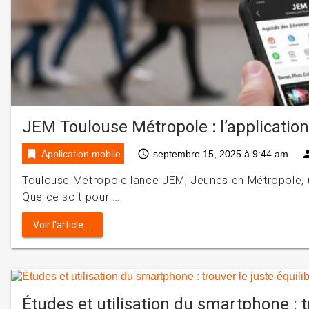
JEM Toulouse Métropole : l’application
bookmark
access_time
per
Application mobile
septembre 15, 2025 à 9:44 am
Toulouse Métropole lance JEM, Jeunes en Métropole, u
Que ce soit pour …
Voir l'article ...
Études et utilisation du smartphone : t