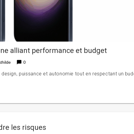
e alliant performance et budget
chat_bubble
thilde
0
 design, puissance et autonomie tout en respectant un bud
re les risques