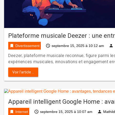
Plateforme musicale Deezer : une ent
bookmark
access_time
person
Divertissement
septembre 15, 2025 à 10:12 am
Deezer, plateforme musicale reconnue, figure parmi l
expériences musicales, innovations et engagement env
Voir l'article ...
Appareil intelligent Google Home : av
bookmark
access_time
person
Internet
septembre 15, 2025 à 10:07 am
Mathil