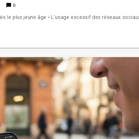
chat_bubble
0
s le plus jeune âge.• L’usage excessif des réseaux sociau