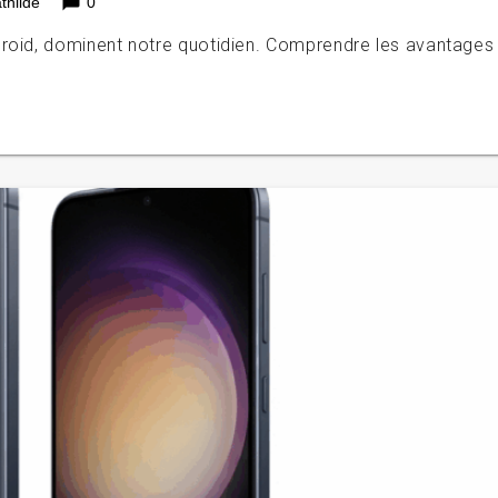
chat_bubble
thilde
0
droid, dominent notre quotidien. Comprendre les avantages