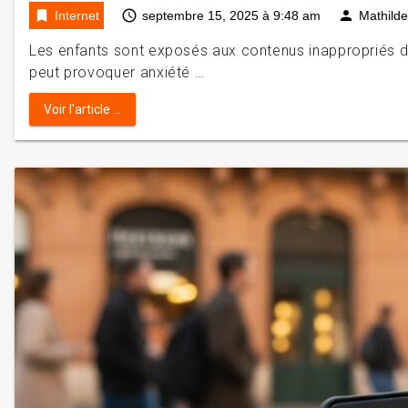
bookmark
access_time
person
Internet
septembre 15, 2025 à 9:48 am
Mathilde
Les enfants sont exposés aux contenus inappropriés dè
peut provoquer anxiété …
Voir l'article ...