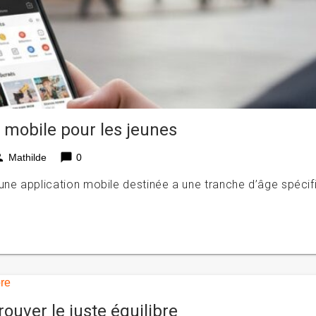
 mobile pour les jeunes
son
chat_bubble
Mathilde
0
ne application mobile destinée a une tranche d’âge spécif
rouver le juste équilibre