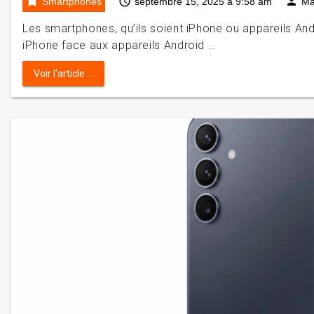
bookmark
access_time
person
Smartphones
septembre 15, 2025 à 9:58 am
Ma
Les smartphones, qu’ils soient iPhone ou appareils An
iPhone face aux appareils Android …
Voir l'article ...