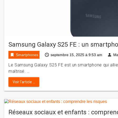
Samsung Galaxy S25 FE : un smartphon
bookmark
access_time
person
Smartphones
septembre 15, 2025 à 9:53 am
Ma
Le Samsung Galaxy S25 FE est un smartphone qui allie
maîtrisé. …
Voir l'article ...
Réseaux sociaux et enfants : comprend