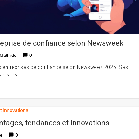
reprise de confiance selon Newsweek
chat_bubble
Mathilde
0
es entreprises de confiance selon Newsweek 2025. Ses
ers les …
antages, tendances et innovations
chat_bubble
de
0