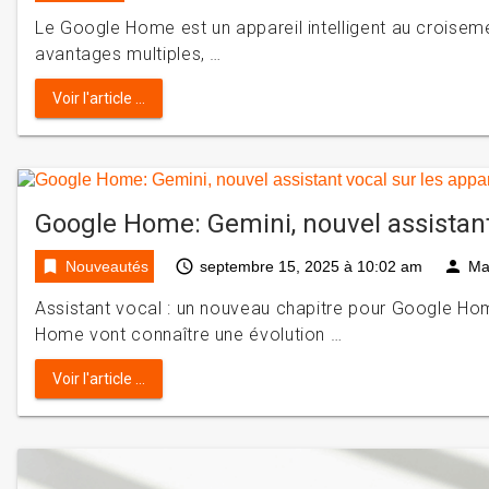
Le Google Home est un appareil intelligent au croise
avantages multiples, …
Voir l'article ...
Google Home: Gemini, nouvel assistant 
bookmark
access_time
person
Nouveautés
septembre 15, 2025 à 10:02 am
Ma
Assistant vocal : un nouveau chapitre pour Google Hom
Home vont connaître une évolution …
Voir l'article ...